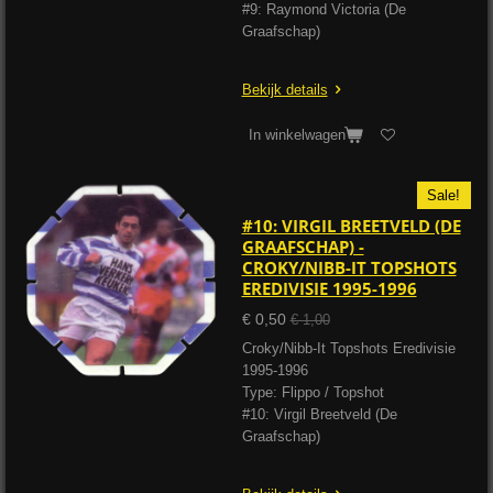
#9: Raymond Victoria (De
Graafschap)
Bekijk details
In winkelwagen
Sale!
#10: VIRGIL BREETVELD (DE
GRAAFSCHAP) -
CROKY/NIBB-IT TOPSHOTS
EREDIVISIE 1995-1996
€ 0,50
€ 1,00
Croky/Nibb-It Topshots Eredivisie
1995-1996
Type: Flippo / Topshot
#10: Virgil Breetveld (De
Graafschap)