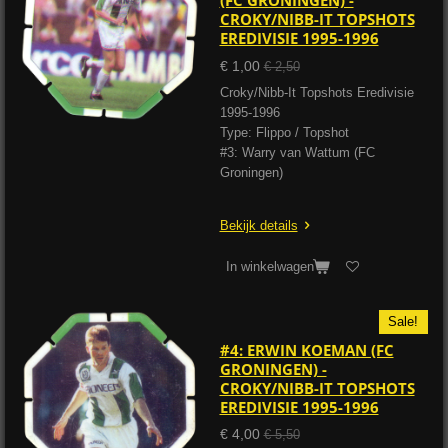
(FC GRONINGEN) -
CROKY/NIBB-IT TOPSHOTS
EREDIVISIE 1995-1996
€ 1,00
€ 2,50
Croky/Nibb-It Topshots Eredivisie
1995-1996
Type: Flippo / Topshot
#3: Warry van Wattum (FC
Groningen)
Bekijk details
In winkelwagen
Sale!
#4: ERWIN KOEMAN (FC
GRONINGEN) -
CROKY/NIBB-IT TOPSHOTS
EREDIVISIE 1995-1996
€ 4,00
€ 5,50