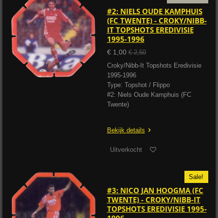
#2: NIELS OUDE KAMPHUIS
(FC TWENTE) - CROKY/NIBB-
IT TOPSHOTS EREDIVISIE
1995-1996
€ 1,00
€ 2,50
Croky/Nibb-It Topshots Eredivisie
1995-1996
Type: Topshot / Flippo
#2: Niels Oude Kamphuis (FC
Twente)
Bekijk details
Uitverkocht
Sale!
#3: NICO JAN HOOGMA (FC
TWENTE) - CROKY/NIBB-IT
TOPSHOTS EREDIVISIE 1995-