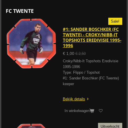
FC TWENTE
Sale!
#1: SANDER BOSCHKER (FC
TWENTE) - CROKY/NIBB-IT
TOPSHOTS EREDIVISIE 1995-
1996
€ 1,00
€ 2,50
Croky/Nibb-It Topshots Eredivisie
1995-1996
Type: Flippo / Topshot
#1: Sander Boschker (FC Twente)
keeper
Bekijk details
In winkelwagen
Uitverkocht