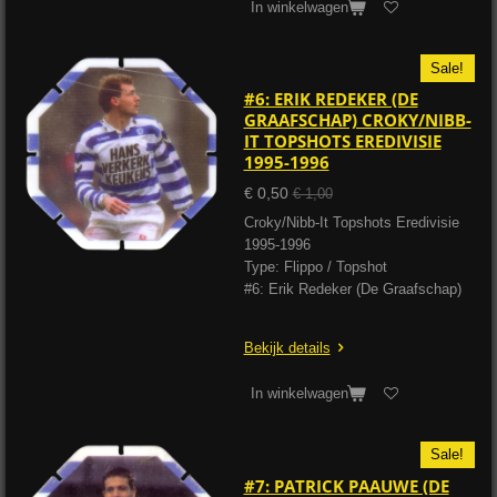
In winkelwagen
Sale!
#6: ERIK REDEKER (DE
GRAAFSCHAP) CROKY/NIBB-
IT TOPSHOTS EREDIVISIE
1995-1996
€ 0,50
€ 1,00
Croky/Nibb-It Topshots Eredivisie
1995-1996
Type: Flippo / Topshot
#6: Erik Redeker (De Graafschap)
Bekijk details
In winkelwagen
Sale!
#7: PATRICK PAAUWE (DE