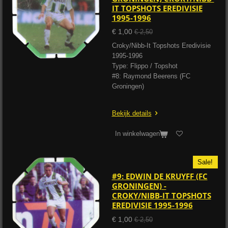
IT TOPSHOTS EREDIVISIE
1995-1996
€ 1,00
€ 2,50
Croky/Nibb-It Topshots Eredivisie
1995-1996
Type: Flippo / Topshot
#8: Raymond Beerens (FC
Groningen)
Bekijk details
In winkelwagen
Sale!
#9: EDWIN DE KRUYFF (FC
GRONINGEN) -
CROKY/NIBB-IT TOPSHOTS
EREDIVISIE 1995-1996
€ 1,00
€ 2,50