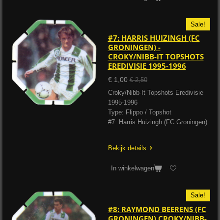
Sale!
#7: HARRIS HUIZINGH (FC
GRONINGEN) -
CROKY/NIBB-IT TOPSHOTS
EREDIVISIE 1995-1996
€ 1,00
€ 2,50
Croky/Nibb-It Topshots Eredivisie
1995-1996
Type: Flippo / Topshot
#7: Harris Huizingh (FC Groningen)
Bekijk details
In winkelwagen
Sale!
#8: RAYMOND BEERENS (FC
GRONINGEN) CROKY/NIBB-