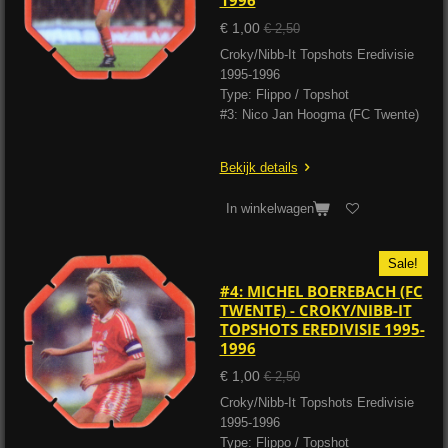
1996
€ 1,00
€ 2,50
Croky/Nibb-It Topshots Eredivisie
1995-1996
Type: Flippo / Topshot
#3: Nico Jan Hoogma (FC Twente)
Bekijk details
In winkelwagen
Sale!
#4: MICHEL BOEREBACH (FC
TWENTE) - CROKY/NIBB-IT
TOPSHOTS EREDIVISIE 1995-
1996
€ 1,00
€ 2,50
Croky/Nibb-It Topshots Eredivisie
1995-1996
Type: Flippo / Topshot