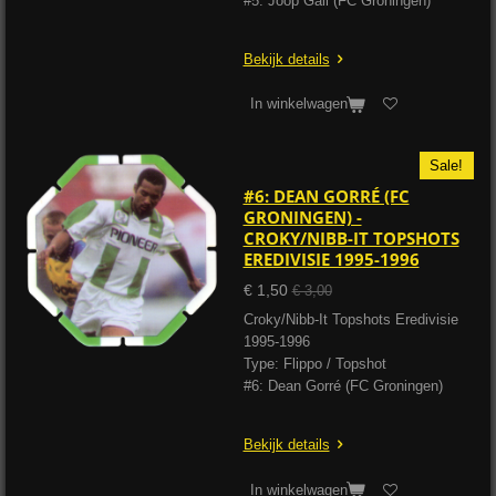
#5: Joop Gall (FC Groningen)
Bekijk details
In winkelwagen
Sale!
#6: DEAN GORRÉ (FC
GRONINGEN) -
CROKY/NIBB-IT TOPSHOTS
EREDIVISIE 1995-1996
€ 1,50
€ 3,00
Croky/Nibb-It Topshots Eredivisie
1995-1996
Type: Flippo / Topshot
#6: Dean Gorré (FC Groningen)
Bekijk details
In winkelwagen