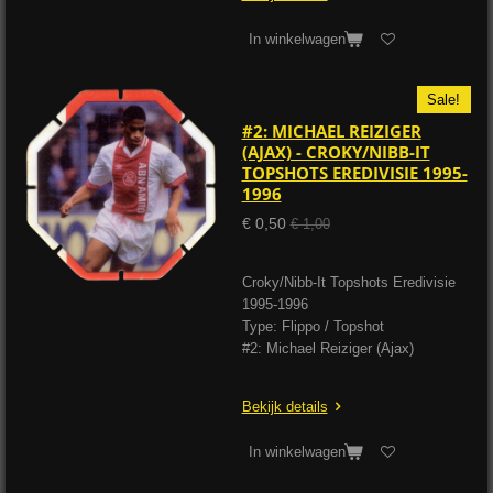
In winkelwagen
Sale!
#2: MICHAEL REIZIGER
(AJAX) - CROKY/NIBB-IT
TOPSHOTS EREDIVISIE 1995-
1996
€ 0,50
€ 1,00
Croky/Nibb-It Topshots Eredivisie
1995-1996
Type: Flippo / Topshot
#2: Michael Reiziger (Ajax)
Bekijk details
In winkelwagen