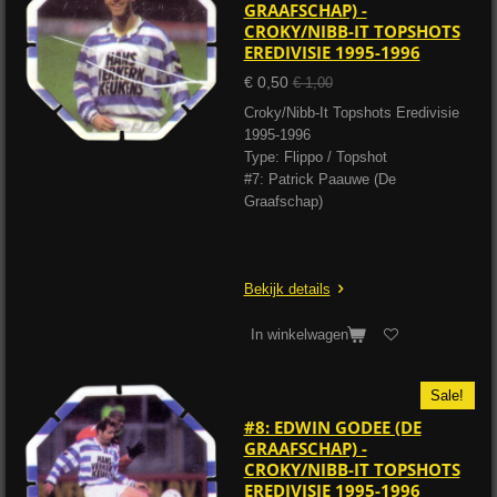
GRAAFSCHAP) -
CROKY/NIBB-IT TOPSHOTS
EREDIVISIE 1995-1996
€ 0,50
€ 1,00
Croky/Nibb-It Topshots Eredivisie
1995-1996
Type: Flippo / Topshot
#7: Patrick Paauwe (De
Graafschap)
Bekijk details
In winkelwagen
Sale!
#8: EDWIN GODEE (DE
GRAAFSCHAP) -
CROKY/NIBB-IT TOPSHOTS
EREDIVISIE 1995-1996