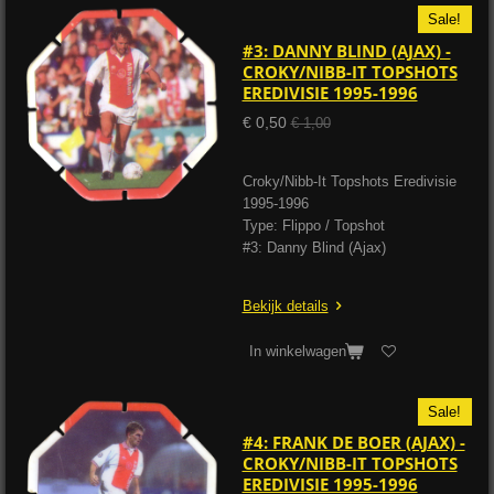
Sale!
#3: DANNY BLIND (AJAX) -
CROKY/NIBB-IT TOPSHOTS
EREDIVISIE 1995-1996
€ 0,50
€ 1,00
Croky/Nibb-It Topshots Eredivisie
1995-1996
Type: Flippo / Topshot
#3: Danny Blind (Ajax)
Bekijk details
In winkelwagen
Sale!
#4: FRANK DE BOER (AJAX) -
CROKY/NIBB-IT TOPSHOTS
EREDIVISIE 1995-1996