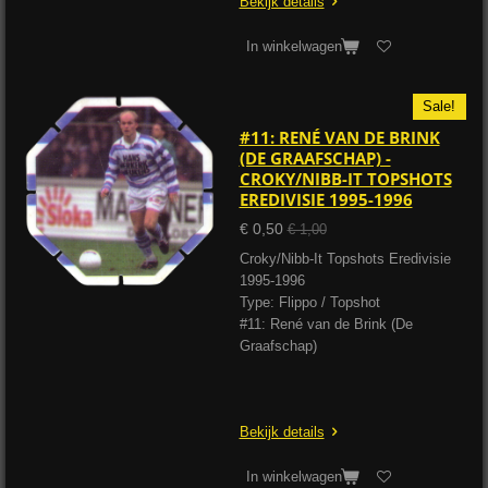
Bekijk details
In winkelwagen
Sale!
#11: RENÉ VAN DE BRINK
(DE GRAAFSCHAP) -
CROKY/NIBB-IT TOPSHOTS
EREDIVISIE 1995-1996
€ 0,50
€ 1,00
Croky/Nibb-It Topshots Eredivisie
1995-1996
Type: Flippo / Topshot
#11: René van de Brink (De
Graafschap)
Bekijk details
In winkelwagen