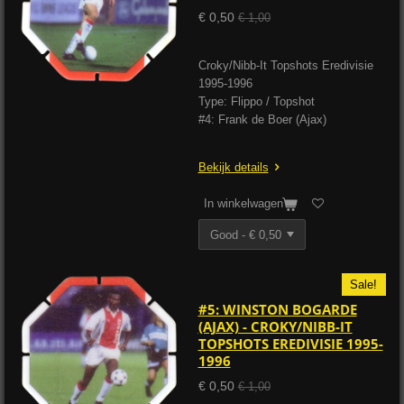
€ 0,50
€ 1,00
Croky/Nibb-It Topshots Eredivisie
1995-1996
Type: Flippo / Topshot
#4: Frank de Boer (Ajax)
Bekijk details
In winkelwagen
Sale!
#5: WINSTON BOGARDE
(AJAX) - CROKY/NIBB-IT
TOPSHOTS EREDIVISIE 1995-
1996
€ 0,50
€ 1,00