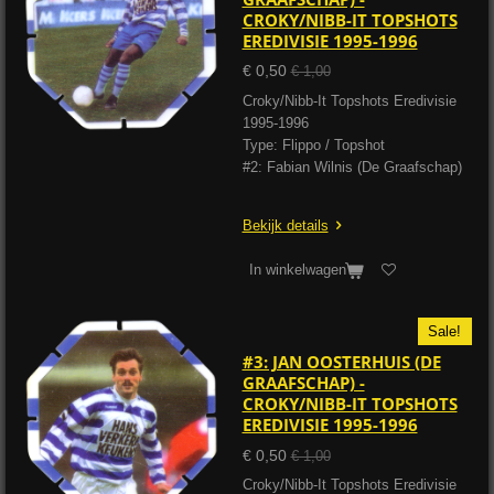
CROKY/NIBB-IT TOPSHOTS
EREDIVISIE 1995-1996
€ 0,50
€ 1,00
Croky/Nibb-It Topshots Eredivisie
1995-1996
Type: Flippo / Topshot
#2: Fabian Wilnis (De Graafschap)
Bekijk details
In winkelwagen
Sale!
#3: JAN OOSTERHUIS (DE
GRAAFSCHAP) -
CROKY/NIBB-IT TOPSHOTS
EREDIVISIE 1995-1996
€ 0,50
€ 1,00
Croky/Nibb-It Topshots Eredivisie