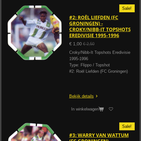
Sale!
#2: ROËL LIEFDEN (FC
GRONINGEN) -
CROKY/NIBB-IT TOPSHOTS
EREDIVISIE 1995-1996
€ 1,00
€ 2,50
Croky/Nibb-It Topshots Eredivisie
1995-1996
Type: Flippo / Topshot
#2: Roël Liefden (FC Groningen)
Bekijk details
In winkelwagen
Sale!
#3: WARRY VAN WATTUM