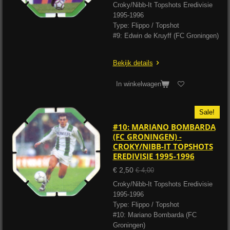
Croky/Nibb-It Topshots Eredivisie
1995-1996
Type: Flippo / Topshot
#9: Edwin de Kruyff (FC Groningen)
Bekijk details
In winkelwagen
Sale!
#10: MARIANO BOMBARDA
(FC GRONINGEN) -
CROKY/NIBB-IT TOPSHOTS
EREDIVISIE 1995-1996
€ 2,50
€ 4,00
Croky/Nibb-It Topshots Eredivisie
1995-1996
Type: Flippo / Topshot
#10: Mariano Bombarda (FC
Groningen)