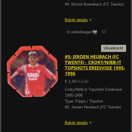
#4: Michel Boerebach (FC Twente)
Bekijk details
In winkelwagen
Uitverkocht
#5: JEROEN HEUBACH (FC
TWENTE) - CROKY/NIBB-IT
TOPSHOTS EREDIVISIE 1995-
1996
€ 1,00
€ 2,50
Croky/Nibb-It Topshots Eredivisie
1995-1996
Type: Flippo / Topshot
#5: Jeroen Heubach (FC Twente)
Bekijk details