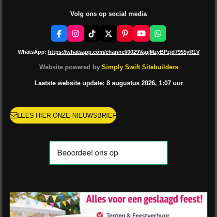
Volg ons op social media
F
I
T
X
P
Y
W
a
n
i
i
o
h
c
s
k
n
u
a
WhatsApp:
https://whatsapp.com/channel/0029VagjMzyBPzjd7955yR1V
e
t
T
t
T
t
b
a
o
e
u
s
Website powered by
Simply Swift Sitebuilders
o
g
k
r
b
A
o
r
e
e
p
Laatste website update: 8 augustus
2026, 1:07
uur
k
a
s
p
m
t
LEES HIER ONZE NIEUWSBRIEF