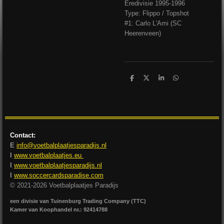
Eredivisie 1995-1996
Type: Flippo / Topshot
#1: Carlo L'Ami (SC
Heerenveen)
D
D
S
D
e
e
h
e
l
e
a
l
e
l
r
e
n
e
n
Contact:
E
info@voetbalplaatjesparadijs.nl
I
www.voetbalplaatjes.eu
I
www.voetbalplaatjesparadijs.nl
I
www.soccercardsparadise.com
© 2021-2026 Voetbalplaatjes Paradijs
een divisie van Tuinenburg Trading Company (TTC)
Kamer van Koophandel nr.: 92414788