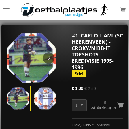
Ga
direct
naar
de
hoofdinhoud
#1: CARLO L'AMI (SC
HEERENVEEN) -
CROKY/NIBB-IT
TOPSHOTS
EREDIVISIE 1995-
1996
Sale!
€ 1,00
€ 2,50
In
winkelwagen
Croky/Nibb-It Topshots