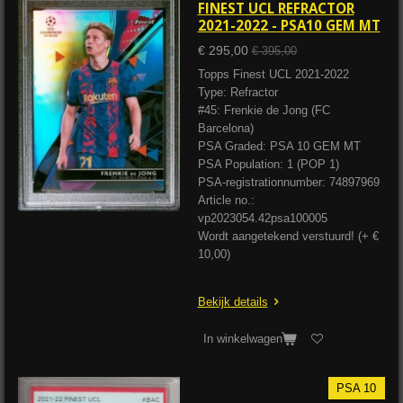
FINEST UCL REFRACTOR
2021-2022 - PSA10 GEM MT
€ 295,00
€ 395,00
Topps Finest UCL 2021-2022
Type: Refractor
#45: Frenkie de Jong (FC
Barcelona)
PSA Graded: PSA 10 GEM MT
PSA Population: 1 (POP 1)
PSA-registrationnumber: 74897969
Article no.:
vp2023054.42psa100005
Wordt aangetekend verstuurd! (+ €
10,00)
Bekijk details
In winkelwagen
PSA 10