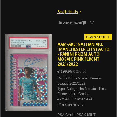
Bekijk details
In winkelwagen
PSA 9 / POP 1
#AM-AKE: NATHAN AKÉ
(MANCHESTER CITY) AUTO
- PANINI PRIZM AUTO
MOSAIC PINK FLRCNT
2021/2022
€ 199,95
€ 250,00
Panini Prizm Mosaic Premier
League 2021/2022
Type: Autographs Mosaic - Pink
Fluorescent - Graded
#AM-AKE: Nathan Aké
(Manchester City)
PSA Grade: PSA 9 MINT