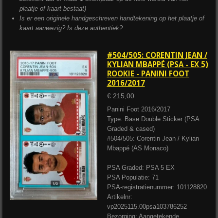
plaatje of kaart bestaat)
Is er een originele handgeschreven handtekening op het plaatje of
kaart aanwezig? Is deze authentiek?
#504/505: CORENTIN JEAN /
KYLIAN MBAPPÉ (PSA - EX 5)
ROOKIE - PANINI FOOT
2016/2017
€ 215,00
Panini Foot 2016/2017
Type: Base Double Sticker (PSA
Graded & cased)
#504/505: Corentin Jean / Kylian
Mbappé (AS Monaco)
PSA Graded: PSA 5 EX
PSA Populatie: 71
PSA-registratienummer: 101128820
Artikelnr:
vp2025115.00psa103786252
Bezorging: Aangetekende