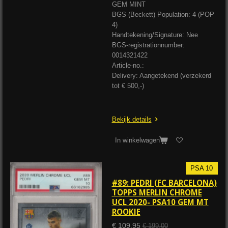
GEM MINT
BGS (Beckett) Population: 4 (POP
4)
Handtekening/Signature: Nee
BGS-registrationnumber:
0014321422
Article-no.:
Delivery: Aangetekend (verzekerd
tot € 500,-)
Bekijk details
In winkelwagen
PSA 10
#89: PEDRI (FC BARCELONA)
TOPPS MERLIN CHROME
UCL 2020- PSA10 GEM MT
ROOKIE
€ 109,95
€ 199,00