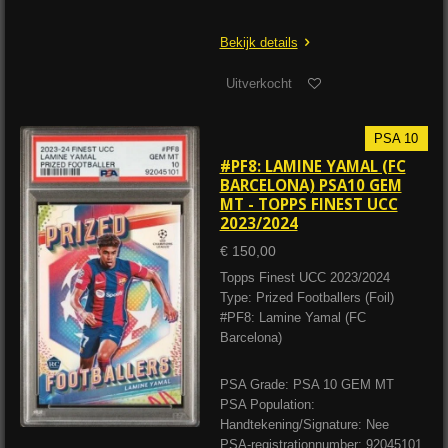
Bekijk details
Uitverkocht
PSA 10
#PF8: LAMINE YAMAL (FC
BARCELONA) PSA10 GEM
MT - TOPPS FINEST UCC
2023/2024
€ 150,00
Topps Finest UCC 2023/2024
Type: Prized Footballers (Foil)
#PF8: Lamine Yamal (FC
Barcelona)
PSA Grade: PSA 10 GEM MT
PSA Population:
Handtekening/Signature: Nee
PSA-registrationnumber: 92045101