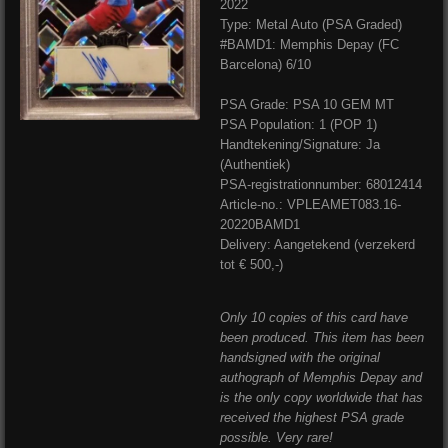
2022
Type: Metal Auto (PSA Graded)
#BAMD1: Memphis Depay (FC
Barcelona) 6/10
PSA Grade: PSA 10 GEM MT
PSA Population: 1 (POP 1)
Handtekening/Signature: Ja
(Authentiek)
PSA-registrationnumber: 68012414
Article-no.: VPLEAMET083.16-
20220BAMD1
Delivery: Aangetekend (verzekerd
tot € 500,-)
Only 10 copies of this card have
been produced. This item has been
handsigned with the original
authograph of Memphis Depay and
is the only copy worldwide that has
received the highest PSA grade
possible. Very rare!