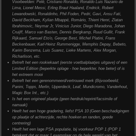
Voorbeelden: Pelé, Cristiano Ronaldo, Ronaldo Luis Nazario de
Lima, Lionel Messi, Erling Braut Haaland, Endrick, Robert
Lewandowski, Ronaldinho, Phil Foden, Pedri, Gavi, Ansu Fati,
David Beckham, Kylian Mbappé, Romário, Thierri Henri, Zlatan
Ibrahimovic, Neymar Jr, Vinicius Junior, Diego Maradona, Johan
Cruijff, Marco van Basten, Dennis Bergkamp, Ruud Gullit, Frank
Rijkaard, Samuel Eto'o, George Best, Michel Platini, Frans
Beckenbauer, Karl-Heinz Rummenigge, Memphis Depay, Bebeto,
Karim Benzema, Luis Suarez, Lieke Martens, Alex Morgan,
Richarlison, etc.
Betreft het een rookiekaart (eerste voetbalplaatjes uitgave) of een
Limited Edition (beperkte oplage - hoe beperkter, hoe beter) of is
het extreem mooi
Betreft het een gerenommeerd/vertrouwd merk (Bijvoorbeeld;
Panini, Topps, Merlin, Upperdeck, Leaf, Mundicromo, Vanderhout,
Magic Box Int., etc.)
Is het een origineel plaatje (geen herdruk/reprint/facsimile of
namaak)
Heeft het een hoge gradering, liefst PSA 10 (Geen beschadigingen
op plaatje of achterzijde, rechte hoeken en randen, goede
centrering)
Heeft het een lage PSA populatie, bij voorkeur POP 1 (POP 1
betekent dat er maar 1 exemplaar op de hele wereld van het