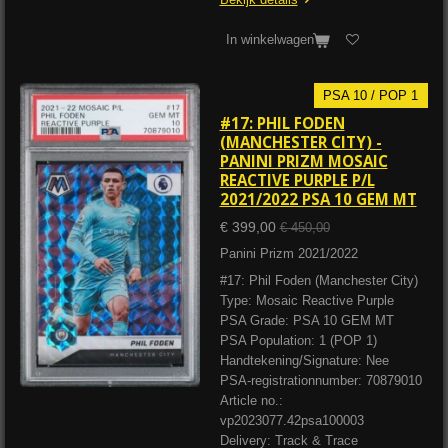
In winkelwagen
PSA 10 / POP 1
#17: PHIL FODEN
(MANCHESTER CITY) -
PANINI PRIZM MOSAIC
REACTIVE PURPLE P/L
2021/2022 PSA 10 GEM MT
€ 399,00
€ 450,00
Panini Prizm 2021/2022
#17: Phil Foden (Manchester City)
Type: Mosaic Reactive Purple
PSA Grade: PSA 10 GEM MT
PSA Population: 1 (POP 1)
Handtekening/Signature: Nee
PSA-registrationnumber: 70879010
Article no.:
vp2023077.42psa100003
Delivery: Track & Trace