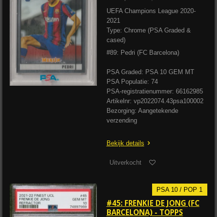
UEFA Champions League 2020-
2021
Type: Chrome (PSA Graded &
cased)
#89: Pedri (FC Barcelona)
PSA Graded: PSA 10 GEM MT
PSA Populatie: 74
PSA-registratienummer: 66162985
Artikelnr: vp2022074.43psa100002
Bezorging: Aangetekende
verzending
Bekijk details
Uitverkocht
PSA 10 / POP 1
#45: FRENKIE DE JONG (FC
BARCELONA) - TOPPS