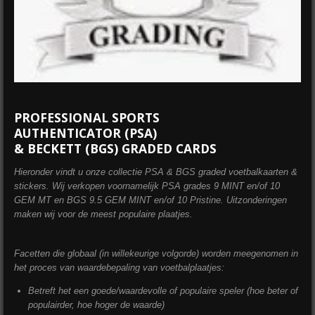
PROFESSIONAL SPORTS
AUTHENTICATOR (PSA)
& BECKETT (BGS) GRADED CARDS
Hieronder vindt u onze collectie PSA & BGS graded voetbalkaarten &
stickers. Wij verkopen voornamelijk PSA grades 9 MINT en/of 10
GEM MT en BGS 9.5 GEM MINT en/of 10 Pristine. Uitzonderingen
maken wij voor de meest populaire plaatjes.
Facetten die globaal (in willekeurige volgorde) worden meegenomen in
het proces van waardebepaling van voetbalplaatjes:
Betreft het een goede/waardevolle of populaire speler (hoe beter of
populairder, hoe hoger de waarde)