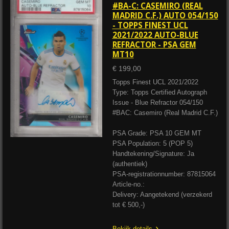
#BA-C: CASEMIRO (REAL
MADRID C.F.) AUTO 054/150
- TOPPS FINEST UCL
2021/2022 AUTO-BLUE
REFRACTOR - PSA GEM
MT10
€ 199,00
Topps Finest UCL 2021/2022
Type: Topps Certified Autograph
Issue - Blue Refractor 054/150
#BAC: Casemiro (Real Madrid C.F.)
PSA Grade: PSA 10 GEM MT
PSA Population: 5 (POP 5)
Handtekening/Signature: Ja
(authentiek)
PSA-registrationnumber: 87815064
Article-no.:
Delivery: Aangetekend (verzekerd
tot € 500,-)
Bekijk details