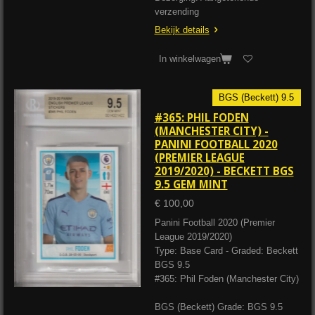
verzending
Bekijk details
In winkelwagen
BGS (Beckett) 9.5
#365: PHIL FODEN
(MANCHESTER CITY) -
PANINI FOOTBALL 2020
(PREMIER LEAGUE
2019/2020) - BECKETT BGS
9.5 GEM MINT
€ 100,00
Panini Football 2020 (Premier
League 2019/2020)
Type: Base Card - Graded: Beckett
BGS 9.5
#365: Phil Foden (Manchester City)
BGS (Beckett) Grade: BGS 9.5