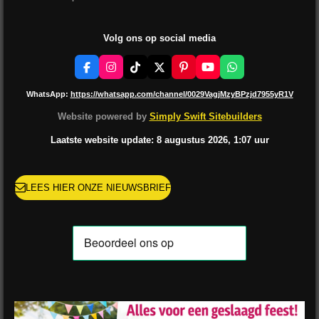
Volg ons op social media
F
I
T
X
P
Y
W
a
n
i
i
o
h
c
s
k
n
u
a
WhatsApp:
https://whatsapp.com/channel/0029VagjMzyBPzjd7955yR1V
e
t
T
t
T
t
b
a
o
e
u
s
Website powered by
Simply Swift Sitebuilders
o
g
k
r
b
A
o
r
e
e
p
Laatste website update: 8 augustus
2026, 1:07
uur
k
a
s
p
m
t
LEES HIER ONZE NIEUWSBRIEF