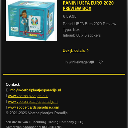
PANINI UEFA EURO 2020
PREVIEW BOX
€ 59,95
Panini UEFA Euro 2020 Preview
Type: Box
Inhoud: 60 x 5 stickers
Bekijk details
In winkelwagen
Contact:
E
info@voetbalplaatjesparadijs.nl
I
www.voetbalplaatjes.eu
I
www.voetbalplaatjesparadijs.nl
I
www.soccercardsparadise.com
© 2021-2026 Voetbalplaatjes Paradijs
een divisie van Tuinenburg Trading Company (TTC)
Kamer van Koophandel nr.: 92414788