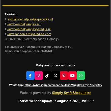
Contact:
E
info@voetbalplaatjesparadijs.nl
I
www.voetbalplaatjes.eu
I
www.voetbalplaatjesparadijs.nl
I
www.soccercardsparadise.com
© 2021-2026 Voetbalplaatjes Paradijs
een divisie van Tuinenburg Trading Company (TTC)
Kamer van Koophandel nr.: 92414788
Volg ons op social media
F
I
T
X
P
Y
W
a
n
i
i
o
h
c
s
k
n
u
a
WhatsApp:
https://whatsapp.com/channel/0029VagjMzyBPzjd7955yR1V
e
t
T
t
T
t
b
a
o
e
u
s
Website powered by
Simply Swift Sitebuilders
o
g
k
r
b
A
o
r
e
e
p
Laatste website update: 5 augustus
2026, 3:09
uur
k
a
s
p
m
t