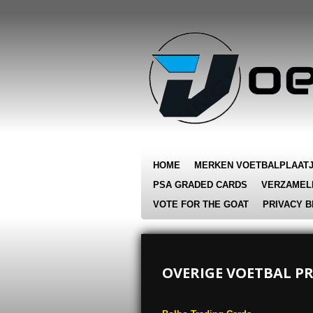
Ga
direct
naar
de
hoofdinhoud
HOME
MERKEN VOETBALPLAAT
PSA GRADED CARDS
VERZAMEL
VOTE FOR THE GOAT
PRIVACY B
OVERIGE VOETBAL P