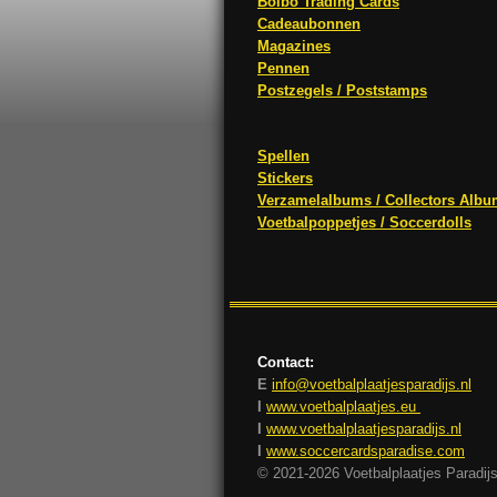
Bolbo Trading Cards
Cadeaubonnen
Magazines
Pennen
Postzegels / Poststamps
Spellen
Stickers
Verzamelalbums / Collectors Alb
Voetbalpoppetjes / Soccerdolls
Contact:
E
info@voetbalplaatjesparadijs.nl
I
www.voetbalplaatjes.eu
I
www.voetbalplaatjesparadijs.nl
I
www.soccercardsparadise.com
© 2021-2026 Voetbalplaatjes Paradij