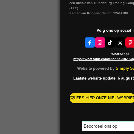
een divisie van Tuinenburg Trading Co
(TTC)
Kamer van Koophandel nr.: 92414788
Volg ons op social
F
I
T
X
P
a
n
i
i
c
s
k
n
WhatsApp:
e
t
T
t
https://whatsapp.com/channel/0029V
b
a
o
e
o
g
k
r
Website powered by
Simply Sw
o
r
e
k
a
s
Laatste website update: 6 augus
m
t
LEES HIER ONZE NIEUWSBRIE