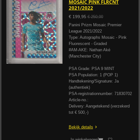
MOSAIC PINK FLRCNT
2021/2022
€ 199,95
€ 250,00
Panini Prizm Mosaic Premier
League 2021/2022
Type: Autographs Mosaic - Pink
Fluorescent - Graded
#AM-AKE: Nathan Aké
(Manchester City)
PSA Grade: PSA 9 MINT
PSA Population: 1 (POP 1)
Handtekening/Signature: Ja
(authentiek)
PSA-registrationnumber: 71830702
Article-no.:
Delivery: Aangetekend (verzekerd
tot € 500,-)
Bekijk details
In winkelwagen