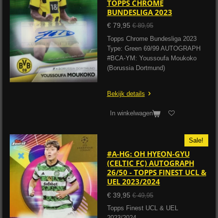
TOPPS CHROME
BUNDESLIGA 2023
€ 79,95
€ 89,95
Topps Chrome Bundesliga 2023
Type: Green 69/99 AUTOGRAPH
#BCA-YM: Youssoufa Moukoko
(Borussia Dortmund)
Bekijk details
In winkelwagen
Sale!
#A-HG: OH HYEON-GYU
(CELTIC FC) AUTOGRAPH
26/50 - TOPPS FINEST UCL &
UEL 2023/2024
€ 39,95
€ 49,95
Topps Finest UCL & UEL
2023/2024