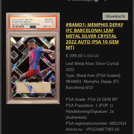
Uitverkocht
#BAMD1: MEMPHIS DEPAY
(FC BARCELONA) LEAF
METAL SILVER CRYSTAL
2022 AUTO (PSA 10 GEM
MT)
€ 399,00
€ 500,00
Leaf Metal Attax Silver Crystal
2022
Type: Metal Auto (PSA Graded)
#BAMD1: Memphis Depay (FC
Barcelona) 6/10
PSA Grade: PSA 10 GEM MT
PSA Population: 1 (POP 1)
Handtekening/Signature: Ja
(Authentiek)
PSA-registrationnumber: 68012414
Article-no.: VPLEAMET083.16-