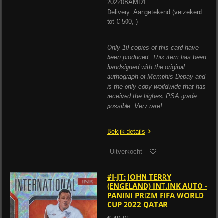
20220BAMD1
Delivery: Aangetekend (verzekerd
tot € 500,-)
Only 10 copies of this card have
been produced. This item has been
handsigned with the original
authograph of Memphis Depay and
is the only copy worldwide that has
received the highest PSA grade
possible. Very rare!
Bekijk details
Uitverkocht
#I-JT: JOHN TERRY
(ENGELAND) INT.INK AUTO -
PANINI PRIZM FIFA WORLD
CUP 2022 QATAR
€ 49,95