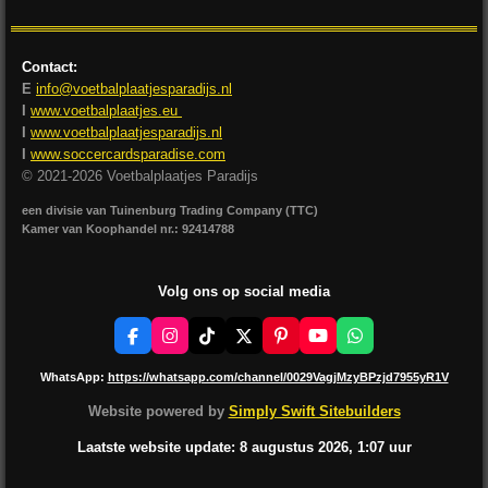
Contact:
E
info@voetbalplaatjesparadijs.nl
I
www.voetbalplaatjes.eu
I
www.voetbalplaatjesparadijs.nl
I
www.soccercardsparadise.com
© 2021-2026 Voetbalplaatjes Paradijs
een divisie van Tuinenburg Trading Company (TTC)
Kamer van Koophandel nr.: 92414788
Volg ons op social media
F
I
T
X
P
Y
W
a
n
i
i
o
h
c
s
k
n
u
a
WhatsApp:
https://whatsapp.com/channel/0029VagjMzyBPzjd7955yR1V
e
t
T
t
T
t
b
a
o
e
u
s
Website powered by
Simply Swift Sitebuilders
o
g
k
r
b
A
o
r
e
e
p
Laatste website update: 8 augustus
2026, 1:07
uur
k
a
s
p
m
t