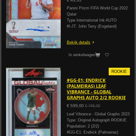
Panini Prizm FIFA World Cup 2022
Qatar
Type International Ink AUTO
#I-JT: John Terry (Engeland)
Bekijk details
In winkelwagen
ROOKIE
#GG-E1: ENDRICK
(PALMEIRAS) LEAF
VIBRANCE - GLOBAL
GRAPHS AUTO 2/2 ROOKIE
€ 599,00
€ 745,00
Leaf Vibrance - Global Graphs 2023
Type: Original Autograph ROOKIE
Population: 2 (2/2)
#GG-E1: Endrick (Palmeiras)