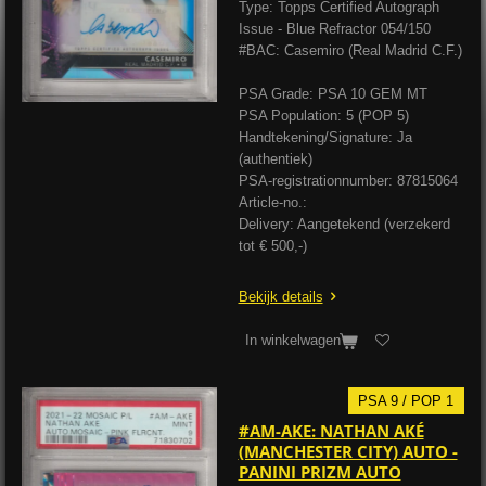
Type: Topps Certified Autograph
Issue - Blue Refractor 054/150
#BAC: Casemiro (Real Madrid C.F.)
PSA Grade: PSA 10 GEM MT
PSA Population: 5 (POP 5)
Handtekening/Signature: Ja
(authentiek)
PSA-registrationnumber: 87815064
Article-no.:
Delivery: Aangetekend (verzekerd
tot € 500,-)
Bekijk details
In winkelwagen
PSA 9 / POP 1
#AM-AKE: NATHAN AKÉ
(MANCHESTER CITY) AUTO -
PANINI PRIZM AUTO