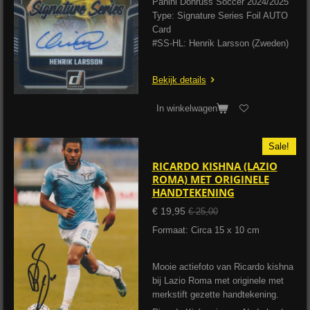
Panini Donruss Soccer 2024/2025
Type: Signature Series Foil AUTO
Card
#SS-HL: Henrik Larsson (Zweden)
Bekijk details
In winkelwagen
Sale!
RICARDO KISHNA (LAZIO
ROMA) MET ORIGINELE
HANDTEKENING
€ 19,95
€ 25,00
Formaat: Circa 15 x 10 cm
Mooie actiefoto van Ricardo kishna
bij Lazio Roma met originele met
merkstift gezette handtekening.