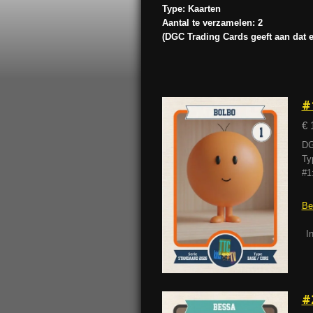
Type: Kaarten
Aantal te verzamelen: 2
(DGC Trading Cards geeft aan dat 
#
€ 
DG
Ty
#1
Be
I
#