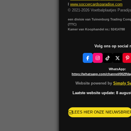
I
www.soccercardsparadise.com
© 2021-2026 Voetbalplaatjes Paradij
een divisie van Tuinenburg Trading Co
(TTC)
Kamer van Koophandel nr.: 92414788
Volg ons op social
F
I
T
X
P
a
n
i
i
c
s
k
n
WhatsApp:
e
t
T
t
https://whatsapp.com/channel/0029V
b
a
o
e
o
g
k
r
Website powered by
Simply Sw
o
r
e
k
a
s
Laatste website update: 8 augus
m
t
LEES HIER ONZE NIEUWSBRIE