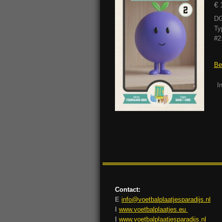
€ 
DG
Ty
#2
Be
I
Contact:
E
info@voetbalplaatjesparadijs.nl
I
www.voetbalplaatjes.eu
I
www.voetbalplaatjesparadijs.nl