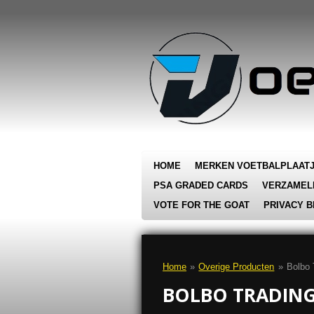
Ga
direct
naar
de
hoofdinhoud
HOME
MERKEN VOETBALPLAAT
PSA GRADED CARDS
VERZAMEL
VOTE FOR THE GOAT
PRIVACY B
Home
»
Overige Producten
»
Bolbo 
BOLBO TRADING