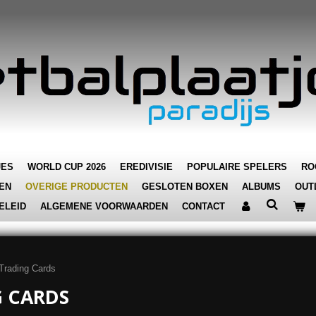
JES
WORLD CUP 2026
EREDIVISIE
POPULAIRE SPELERS
RO
EN
OVERIGE PRODUCTEN
GESLOTEN BOXEN
ALBUMS
OUT
ELEID
ALGEMENE VOORWAARDEN
CONTACT
Trading Cards
 CARDS