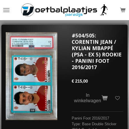
Ga
direct
naar
de
hoofdinhoud
#504/505:
CORENTIN JEAN /
KYLIAN MBAPPÉ
(PSA - EX 5) ROOKIE
- PANINI FOOT
2016/2017
€ 215,00
In
winkelwagen
Panini Foot 2016/2017
Type: Base Double Sticker