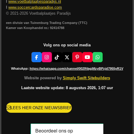
I
www.voetbalplaatjesparadijs.nl
I
www.soccercardsparadise.com
© 2021-2026 Voetbalplaatjes Paradijs
een divisie van Tuinenburg Trading Company (TTC)
Kamer van Koophandel nr.: 92414788
Volg ons op social media
F
I
T
X
P
Y
W
a
n
i
i
o
h
c
s
k
n
u
a
WhatsApp:
https://whatsapp.com/channel/0029VagjMzyBPzjd7955yR1V
e
t
T
t
T
t
b
a
o
e
u
s
Website powered by
Simply Swift Sitebuilders
o
g
k
r
b
A
o
r
e
e
p
Laatste website update: 8 augustus
2026, 1:07
uur
k
a
s
p
m
t
LEES HIER ONZE NIEUWSBRIEF