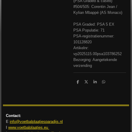
(PSA Graded & cased)
#504/505: Corentin Jean /
Kylian Mbappé (AS Monaco)
PSA Graded: PSA 5 EX
PSA Populatie: 71
PSA-registratienummer:
101128820
Artikelnr:
vp2025115.00psa103786252
Bezorging: Aangetekende
verzending
D
D
S
D
e
e
h
e
l
e
a
l
e
l
r
e
n
e
n
Contact:
E
info@voetbalplaatjesparadijs.nl
I
www.voetbalplaatjes.eu