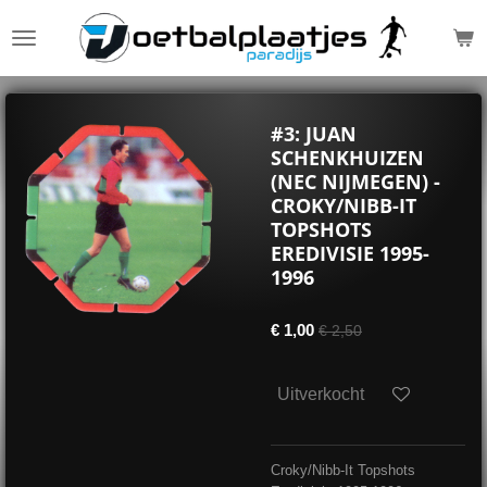
Ga
direct
naar
de
hoofdinhoud
#3: JUAN
SCHENKHUIZEN
(NEC NIJMEGEN) -
CROKY/NIBB-IT
TOPSHOTS
EREDIVISIE 1995-
1996
€ 1,00
€ 2,50
Uitverkocht
Croky/Nibb-It Topshots