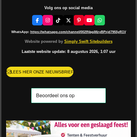
Volg ons op social media
F
I
T
X
P
Y
W
a
n
i
i
o
h
c
s
k
n
u
a
WhatsApp:
https://whatsapp.com/channel/0029VagjMzyBPzjd7955yR1V
e
t
T
t
T
t
b
a
o
e
u
s
Website powered by
Simply Swift Sitebuilders
o
g
k
r
b
A
o
r
e
e
p
Laatste website update: 8 augustus
2026, 1:07
uur
k
a
s
p
m
t
LEES HIER ONZE NIEUWSBRIEF