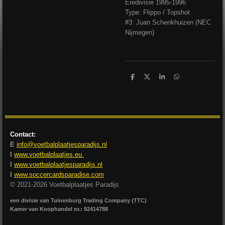
Eredivisie 1995-1996
Type: Flippo / Topshot
#3: Juan Schenkhuizen (NEC
Nijmegen)
D
D
S
D
e
e
h
e
l
e
a
l
e
l
r
e
n
e
n
Contact:
E
info@voetbalplaatjesparadijs.nl
I
www.voetbalplaatjes.eu
I
www.voetbalplaatjesparadijs.nl
I
www.soccercardsparadise.com
© 2021-2026 Voetbalplaatjes Paradijs
een divisie van Tuinenburg Trading Company (TTC)
Kamer van Koophandel nr.: 92414788