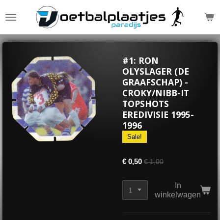
Ga
direct
naar
de
hoofdinhoud
#1: RON
OLYSLAGER (DE
GRAAFSCHAP) -
CROKY/NIBB-IT
TOPSHOTS
EREDIVISIE 1995-
1996
Sale!
€ 0,50
€ 1,00
In
winkelwagen