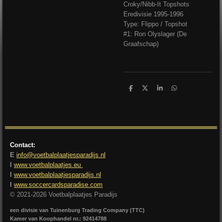
Croky/Nibb-It Topshots
Eredivisie 1995-1996
Type: Flippo / Topshot
#1: Ron Olyslager (De
Graafschap)
D
D
S
D
e
e
h
e
l
e
a
l
e
l
r
e
n
e
n
Contact:
E
info@voetbalplaatjesparadijs.nl
I
www.voetbalplaatjes.eu
I
www.voetbalplaatjesparadijs.nl
I
www.soccercardsparadise.com
© 2021-2026 Voetbalplaatjes Paradijs
een divisie van Tuinenburg Trading Company (TTC)
Kamer van Koophandel nr.: 92414788