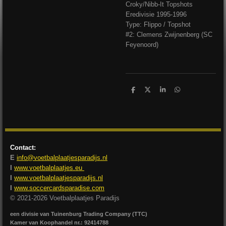
Croky/Nibb-It Topshots
Eredivisie 1995-1996
Type: Flippo / Topshot
#2: Clemens Zwijnenberg (SC
Feyenoord)
D
D
S
D
e
e
h
e
l
e
a
l
e
l
r
e
n
e
n
Contact:
E
info@voetbalplaatjesparadijs.nl
I
www.voetbalplaatjes.eu
I
www.voetbalplaatjesparadijs.nl
I
www.soccercardsparadise.com
© 2021-2026 Voetbalplaatjes Paradijs
een divisie van Tuinenburg Trading Company (TTC)
Kamer van Koophandel nr.: 92414788