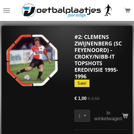
Ga
direct
naar
de
hoofdinhoud
#2: CLEMENS
ZWIJNENBERG (SC
FEYENOORD) -
CROKY/NIBB-IT
TOPSHOTS
EREDIVISIE 1995-
1996
Sale!
€ 1,00
€ 2,50
In
winkelwagen