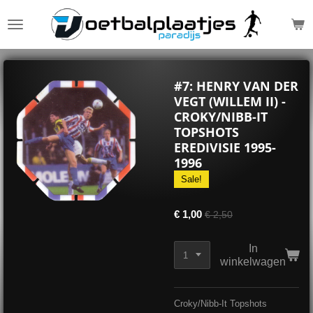
Ga
direct
naar
de
hoofdinhoud
#7: HENRY VAN DER
VEGT (WILLEM II) -
CROKY/NIBB-IT
TOPSHOTS
EREDIVISIE 1995-
1996
Sale!
€ 1,00
€ 2,50
In
winkelwagen
Croky/Nibb-It Topshots