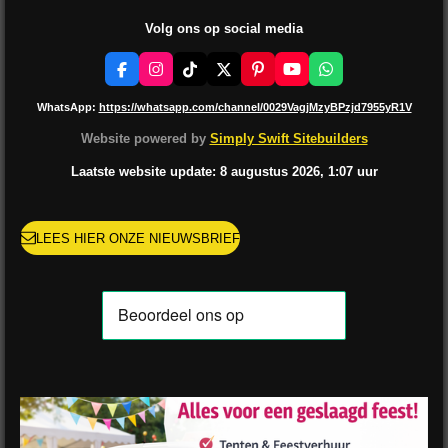
Volg ons op social media
F
I
T
X
P
Y
W
a
n
i
i
o
h
c
s
k
n
u
a
WhatsApp:
https://whatsapp.com/channel/0029VagjMzyBPzjd7955yR1V
e
t
T
t
T
t
b
a
o
e
u
s
Website powered by
Simply Swift Sitebuilders
o
g
k
r
b
A
o
r
e
e
p
Laatste website update: 8 augustus
2026, 1:07
uur
k
a
s
p
m
t
LEES HIER ONZE NIEUWSBRIEF