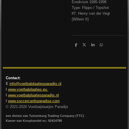
Eredivisie 1995-1996
Type: Flippo / Topshot
#7: Henry van der Vegt
(Willem II)
D
D
S
D
e
e
h
e
l
e
a
l
e
l
r
e
n
e
n
Contact:
E
info@voetbalplaatjesparadijs.nl
I
www.voetbalplaatjes.eu
I
www.voetbalplaatjesparadijs.nl
I
www.soccercardsparadise.com
© 2021-2026 Voetbalplaatjes Paradijs
een divisie van Tuinenburg Trading Company (TTC)
Kamer van Koophandel nr.: 92414788