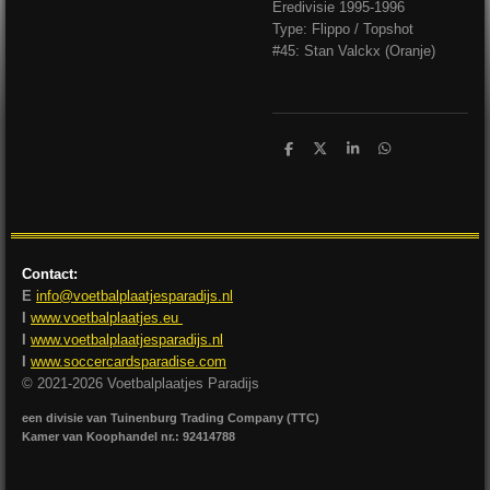
Eredivisie 1995-1996
Type: Flippo / Topshot
#45: Stan Valckx (Oranje)
D
D
S
D
e
e
h
e
l
e
a
l
e
l
r
e
n
e
n
Contact:
E
info@voetbalplaatjesparadijs.nl
I
www.voetbalplaatjes.eu
I
www.voetbalplaatjesparadijs.nl
I
www.soccercardsparadise.com
© 2021-2026 Voetbalplaatjes Paradijs
een divisie van Tuinenburg Trading Company (TTC)
Kamer van Koophandel nr.: 92414788