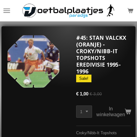
Ga
direct
naar
de
hoofdinhoud
#45: STAN VALCKX
(ORANJE) -
CROKY/NIBB-IT
TOPSHOTS
EREDIVISIE 1995-
1996
Sale!
€ 1,00
€ 3,00
In
winkelwagen
Croky/Nibb-It Topshots