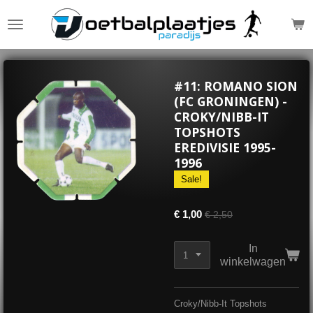
Ga
direct
naar
de
hoofdinhoud
#11: ROMANO SION
(FC GRONINGEN) -
CROKY/NIBB-IT
TOPSHOTS
EREDIVISIE 1995-
1996
Sale!
€ 1,00
€ 2,50
In
winkelwagen
Croky/Nibb-It Topshots