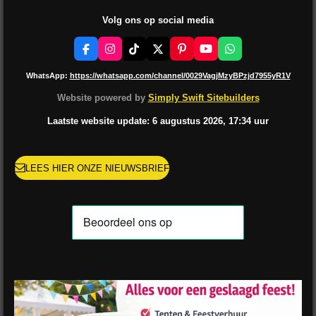
Volg ons op social media
F
I
T
X
P
Y
W
a
n
i
i
o
h
c
s
k
n
u
a
WhatsApp:
https://whatsapp.com/channel/0029VagjMzyBPzjd7955yR1V
e
t
T
t
T
t
b
a
o
e
u
s
Website powered by
Simply Swift Sitebuilders
o
g
k
r
b
A
o
r
e
e
p
Laatste website update: 6 augustus
2026, 17:34
uur
k
a
s
p
m
t
LEES HIER ONZE NIEUWSBRIEF