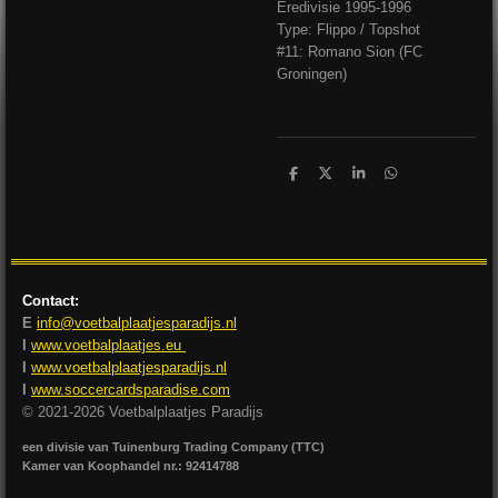
Eredivisie 1995-1996
Type: Flippo / Topshot
#11: Romano Sion (FC
Groningen)
D
D
S
D
e
e
h
e
l
e
a
l
e
l
r
e
n
e
n
Contact:
E
info@voetbalplaatjesparadijs.nl
I
www.voetbalplaatjes.eu
I
www.voetbalplaatjesparadijs.nl
I
www.soccercardsparadise.com
© 2021-2026 Voetbalplaatjes Paradijs
een divisie van Tuinenburg Trading Company (TTC)
Kamer van Koophandel nr.: 92414788