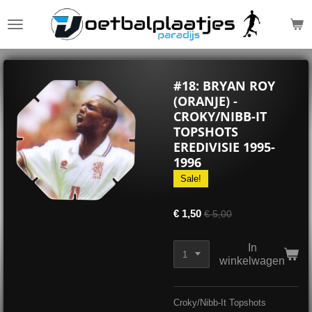
Ga
direct
naar
de
hoofdinhoud
#18: BRYAN ROY
(ORANJE) -
CROKY/NIBB-IT
TOPSHOTS
EREDIVISIE 1995-
1996
Sale!
€ 1,50
€ 5,00
In
winkelwagen
Croky/Nibb-It Topshots