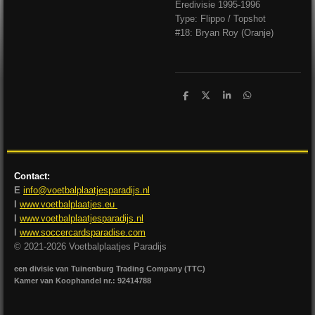
Eredivisie 1995-1996
Type: Flippo / Topshot
#18: Bryan Roy (Oranje)
D
D
S
D
e
e
h
e
l
e
a
l
e
l
r
e
n
e
n
Contact:
E
info@voetbalplaatjesparadijs.nl
I
www.voetbalplaatjes.eu
I
www.voetbalplaatjesparadijs.nl
I
www.soccercardsparadise.com
© 2021-2026 Voetbalplaatjes Paradijs
een divisie van Tuinenburg Trading Company (TTC)
Kamer van Koophandel nr.: 92414788