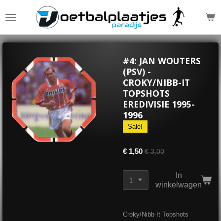
Ga
direct
naar
de
hoofdinhoud
#4: JAN WOUTERS
(PSV) -
CROKY/NIBB-IT
TOPSHOTS
EREDIVISIE 1995-
1996
Sale!
€ 1,50
€ 3,00
In
winkelwagen
Croky/Nibb-It Topshots