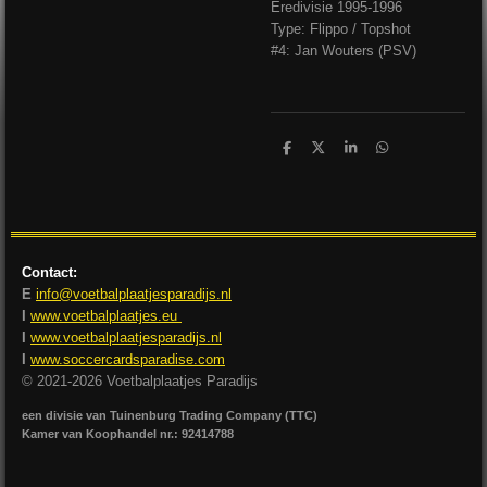
Eredivisie 1995-1996
Type: Flippo / Topshot
#4: Jan Wouters (PSV)
D
D
S
D
e
e
h
e
l
e
a
l
e
l
r
e
n
e
n
Contact:
E
info@voetbalplaatjesparadijs.nl
I
www.voetbalplaatjes.eu
I
www.voetbalplaatjesparadijs.nl
I
www.soccercardsparadise.com
© 2021-2026 Voetbalplaatjes Paradijs
een divisie van Tuinenburg Trading Company (TTC)
Kamer van Koophandel nr.: 92414788