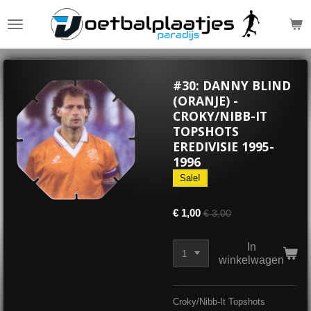
Ga
direct
naar
de
hoofdinhoud
#30: DANNY BLIND
(ORANJE) -
CROKY/NIBB-IT
TOPSHOTS
EREDIVISIE 1995-
1996
Sale!
€ 1,00
€ 3,00
In
winkelwagen
Croky/Nibb-It Topshots