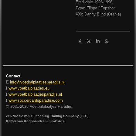
Eredivisie 1995-1996
Type: Flippo / Topshot
#30: Danny Blind (Oranje)
D
D
S
D
e
e
h
e
l
e
a
l
e
l
r
e
n
e
n
Contact:
E
info@voetbalplaatjesparadijs.nl
I
www.voetbalplaatjes.eu
I
www.voetbalplaatjesparadijs.nl
I
www.soccercardsparadise.com
© 2021-2026 Voetbalplaatjes Paradijs
een divisie van Tuinenburg Trading Company (TTC)
Kamer van Koophandel nr.: 92414788