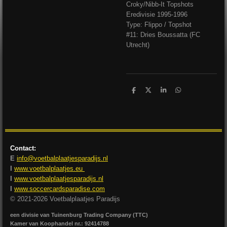
Croky/Nibb-It Topshots
Eredivisie 1995-1996
Type: Flippo / Topshot
#11: Dries Boussatta (FC
Utrecht)
D
D
S
D
e
e
h
e
l
e
a
l
e
l
r
e
n
e
n
Contact:
E
info@voetbalplaatjesparadijs.nl
I
www.voetbalplaatjes.eu
I
www.voetbalplaatjesparadijs.nl
I
www.soccercardsparadise.com
© 2021-2026 Voetbalplaatjes Paradijs
een divisie van Tuinenburg Trading Company (TTC)
Kamer van Koophandel nr.: 92414788