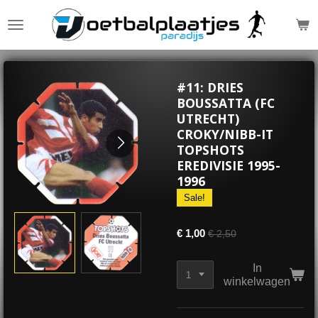
Ga
direct
naar
de
hoofdinhoud
#11: DRIES
BOUSSATTA (FC
UTRECHT)
CROKY/NIBB-IT
TOPSHOTS
EREDIVISIE 1995-
1996
Sale!
€ 1,00
€ 2,50
In
winkelwagen