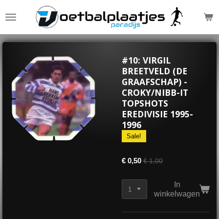
Ga
direct
naar
de
hoofdinhoud
#10: VIRGIL
BREETVELD (DE
GRAAFSCHAP) -
CROKY/NIBB-IT
TOPSHOTS
EREDIVISIE 1995-
1996
Sale!
€ 0,50
€ 1,00
In
winkelwagen