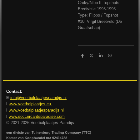
Croky/Nibb-It Topshots
Eredivisie 1995-1996
Type: Flippo / Topshot
#10: Virgil Breetveld (De
Graafschap)
D
D
S
D
e
e
h
e
l
e
a
l
e
l
r
e
n
e
n
Contact:
E
info@voetbalplaatjesparadijs.nl
I
www.voetbalplaatjes.eu
I
www.voetbalplaatjesparadijs.nl
I
www.soccercardsparadise.com
© 2021-2026 Voetbalplaatjes Paradijs
een divisie van Tuinenburg Trading Company (TTC)
Kamer van Koophandel nr.: 92414788