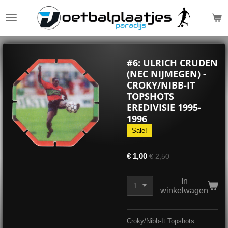
Ga
direct
naar
de
hoofdinhoud
#6: ULRICH CRUDEN
(NEC NIJMEGEN) -
CROKY/NIBB-IT
TOPSHOTS
EREDIVISIE 1995-
1996
Sale!
€ 1,00
€ 2,50
In
winkelwagen
Croky/Nibb-It Topshots