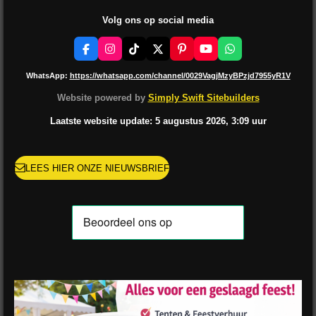
Volg ons op social media
F
I
T
X
P
Y
W
a
n
i
i
o
h
c
s
k
n
u
a
WhatsApp:
https://whatsapp.com/channel/0029VagjMzyBPzjd7955yR1V
e
t
T
t
T
t
b
a
o
e
u
s
Website powered by
Simply Swift Sitebuilders
o
g
k
r
b
A
o
r
e
e
p
Laatste website update: 5 augustus
2026, 3:09
uur
k
a
s
p
m
t
LEES HIER ONZE NIEUWSBRIEF