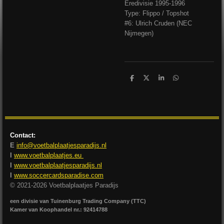
Eredivisie 1995-1996
Type: Flippo / Topshot
#6: Ulrich Cruden (NEC
Nijmegen)
D
D
S
D
e
e
h
e
l
e
a
l
e
l
r
e
n
e
n
Contact:
E
info@voetbalplaatjesparadijs.nl
I
www.voetbalplaatjes.eu
I
www.voetbalplaatjesparadijs.nl
I
www.soccercardsparadise.com
© 2021-2026 Voetbalplaatjes Paradijs
een divisie van Tuinenburg Trading Company (TTC)
Kamer van Koophandel nr.: 92414788