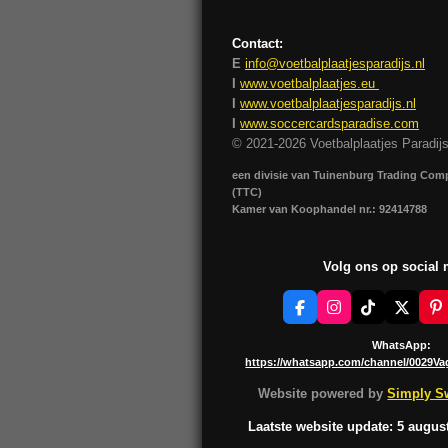
Contact:
E
info@voetbalplaatjesparadijs.nl
I
www.voetbalplaatjes.eu
I
www.voetbalplaatjesparadijs.nl
I
www.soccercardsparadise.com
© 2021-2026 Voetbalplaatjes Paradij
een divisie van Tuinenburg Trading Co
(TTC)
Kamer van Koophandel nr.: 92414788
Volg ons op social
F
I
T
X
P
a
n
i
i
c
s
k
n
WhatsApp:
e
t
T
t
https://whatsapp.com/channel/0029V
b
a
o
e
o
g
k
r
Website powered by
Simply Sw
o
r
e
k
a
s
Laatste website update: 5 augus
m
t