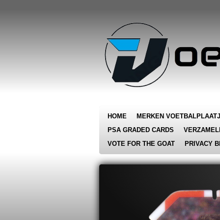
Ga
direct
naar
de
hoofdinhoud
HOME
MERKEN VOETBALPLAAT
PSA GRADED CARDS
VERZAMEL
VOTE FOR THE GOAT
PRIVACY B