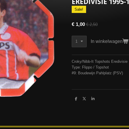
EREDIVISIE 1995-
Sale!
€ 1,00
€ 2,50
In winkelwagen
Croky/Nibb-It Topshots Eredivisie
Type: Flippo / Topshot
#9: Boudewijn Pahlplatz (PSV)
D
D
S
e
e
h
l
e
a
e
l
r
n
e