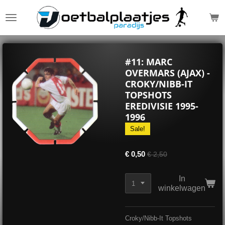
Ga
direct
naar
de
hoofdinhoud
#11: MARC
OVERMARS (AJAX) -
CROKY/NIBB-IT
TOPSHOTS
EREDIVISIE 1995-
1996
Sale!
€ 0,50
€ 2,50
In
winkelwagen
Croky/Nibb-It Topshots