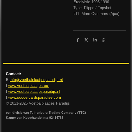
Eredivisie 1995-1996
Type: Flippo / Topshot
#11: Marc Overmars (Ajax)
D
D
S
D
e
e
h
e
l
e
a
l
e
l
r
e
n
e
n
Contact:
E
info@voetbalplaatjesparadijs.nl
I
www.voetbalplaatjes.eu
I
www.voetbalplaatjesparadijs.nl
I
www.soccercardsparadise.com
© 2021-2026 Voetbalplaatjes Paradijs
een divisie van Tuinenburg Trading Company (TTC)
Kamer van Koophandel nr.: 92414788