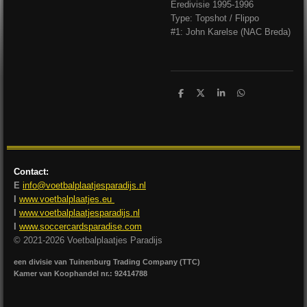
Eredivisie 1995-1996
Type: Topshot / Flippo
#1: John Karelse (NAC Breda)
D
D
S
D
e
e
h
e
l
e
a
l
e
l
r
e
n
e
n
Contact:
E
info@voetbalplaatjesparadijs.nl
I
www.voetbalplaatjes.eu
I
www.voetbalplaatjesparadijs.nl
I
www.soccercardsparadise.com
© 2021-2026 Voetbalplaatjes Paradijs
een divisie van Tuinenburg Trading Company (TTC)
Kamer van Koophandel nr.: 92414788