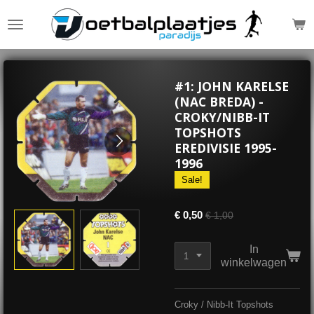
Ga
direct
naar
de
hoofdinhoud
#1: JOHN KARELSE
(NAC BREDA) -
CROKY/NIBB-IT
TOPSHOTS
EREDIVISIE 1995-
1996
Sale!
€ 0,50
€ 1,00
In
winkelwagen
Croky / Nibb-It Topshots