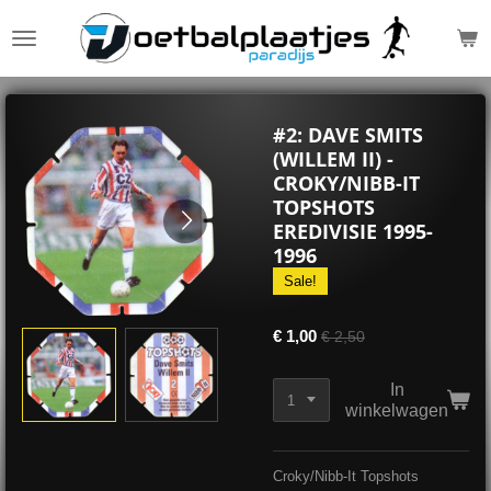
Ga
direct
naar
de
hoofdinhoud
#2: DAVE SMITS
(WILLEM II) -
CROKY/NIBB-IT
TOPSHOTS
EREDIVISIE 1995-
1996
Sale!
€ 1,00
€ 2,50
In
winkelwagen
Croky/Nibb-It Topshots