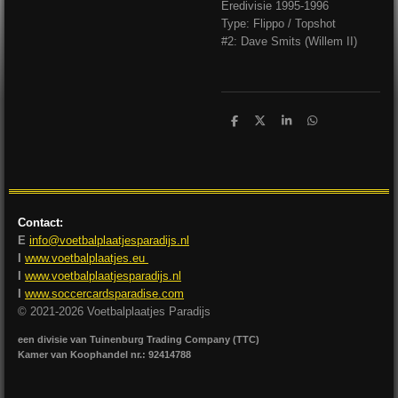
Eredivisie 1995-1996
Type: Flippo / Topshot
#2: Dave Smits (Willem II)
D
D
S
D
e
e
h
e
l
e
a
l
e
l
r
e
n
e
n
Contact:
E
info@voetbalplaatjesparadijs.nl
I
www.voetbalplaatjes.eu
I
www.voetbalplaatjesparadijs.nl
I
www.soccercardsparadise.com
© 2021-2026 Voetbalplaatjes Paradijs
een divisie van Tuinenburg Trading Company (TTC)
Kamer van Koophandel nr.: 92414788