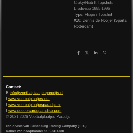
Croky/Nibb-It Topshots
Eredivisie 1995-1996
Type: Flippo / Topshot
#10: Dennis de Nooijer (Sparta
Rotterdam)
D
D
S
D
e
e
h
e
l
e
a
l
e
l
r
e
n
e
n
Contact:
E
info@voetbalplaatjesparadijs.nl
I
www.voetbalplaatjes.eu
I
www.voetbalplaatjesparadijs.nl
I
www.soccercardsparadise.com
© 2021-2026 Voetbalplaatjes Paradijs
een divisie van Tuinenburg Trading Company (TTC)
Kamer van Koophandel nr.: 92414788