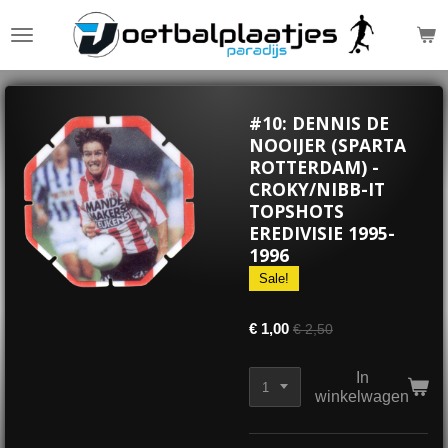
Ga
direct
naar
de
hoofdinhoud
#10: DENNIS DE
NOOIJER (SPARTA
ROTTERDAM) -
CROKY/NIBB-IT
TOPSHOTS
EREDIVISIE 1995-
1996
Sale!
€ 1,00
€ 2,50
In
winkelwagen