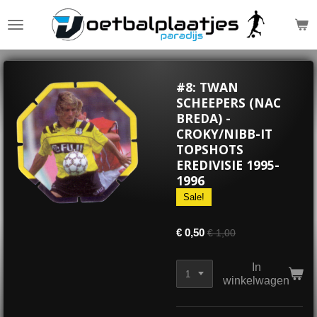
Ga
direct
naar
de
hoofdinhoud
#8: TWAN
SCHEEPERS (NAC
BREDA) -
CROKY/NIBB-IT
TOPSHOTS
EREDIVISIE 1995-
1996
Sale!
€ 0,50
€ 1,00
In
winkelwagen