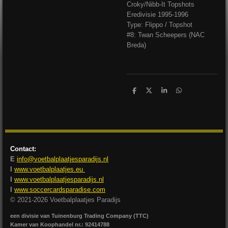
Croky/Nibb-It Topshots
Eredivisie 1995-1996
Type: Flippo / Topshot
#8: Twan Scheepers (NAC
Breda)
D
D
S
D
e
e
h
e
l
e
a
l
e
l
r
e
n
e
n
Contact:
E
info@voetbalplaatjesparadijs.nl
I
www.voetbalplaatjes.eu
I
www.voetbalplaatjesparadijs.nl
I
www.soccercardsparadise.com
© 2021-2026 Voetbalplaatjes Paradijs
een divisie van Tuinenburg Trading Company (TTC)
Kamer van Koophandel nr.: 92414788