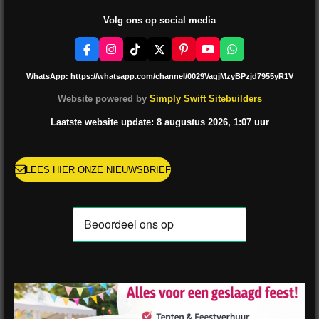
Volg ons op social media
F
I
T
X
P
Y
W
a
n
i
i
o
h
c
s
k
n
u
a
WhatsApp:
https://whatsapp.com/channel/0029VagjMzyBPzjd7955yR1V
e
t
T
t
T
t
b
a
o
e
u
s
Website powered by
Simply Swift Sitebuilders
o
g
k
r
b
A
o
r
e
e
p
Laatste website update: 8 augustus
2026, 1:07
uur
k
a
s
p
m
t
LEES HIER ONZE NIEUWSBRIEF