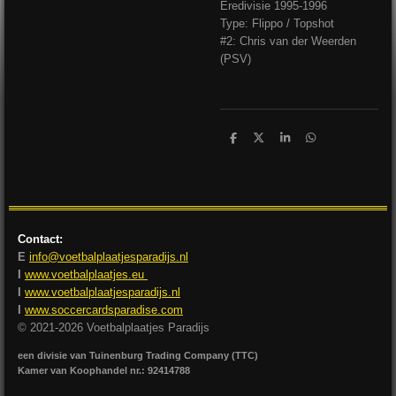
Eredivisie 1995-1996
Type: Flippo / Topshot
#2: Chris van der Weerden
(PSV)
D
D
S
D
e
e
h
e
l
e
a
l
e
l
r
e
n
e
n
Contact:
E
info@voetbalplaatjesparadijs.nl
I
www.voetbalplaatjes.eu
I
www.voetbalplaatjesparadijs.nl
I
www.soccercardsparadise.com
© 2021-2026 Voetbalplaatjes Paradijs
een divisie van Tuinenburg Trading Company (TTC)
Kamer van Koophandel nr.: 92414788