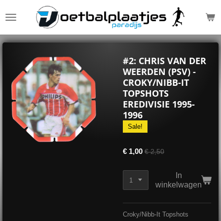
Ga
direct
naar
de
hoofdinhoud
#2: CHRIS VAN DER
WEERDEN (PSV) -
CROKY/NIBB-IT
TOPSHOTS
EREDIVISIE 1995-
1996
Sale!
€ 1,00
€ 2,50
In
winkelwagen
Croky/Nibb-It Topshots