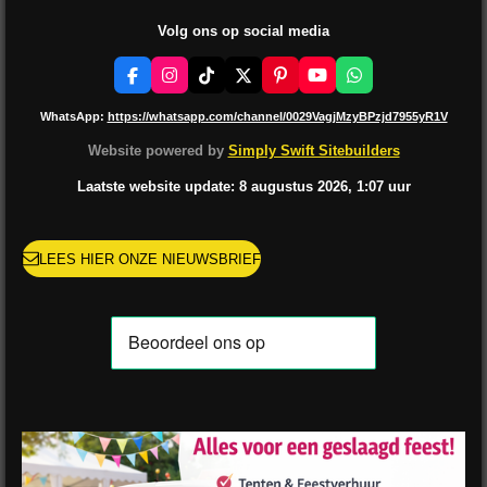
Volg ons op social media
F
I
T
X
P
Y
W
a
n
i
i
o
h
c
s
k
n
u
a
WhatsApp:
https://whatsapp.com/channel/0029VagjMzyBPzjd7955yR1V
e
t
T
t
T
t
b
a
o
e
u
s
Website powered by
Simply Swift Sitebuilders
o
g
k
r
b
A
o
r
e
e
p
Laatste website update: 8 augustus
2026, 1:07
uur
k
a
s
p
m
t
LEES HIER ONZE NIEUWSBRIEF