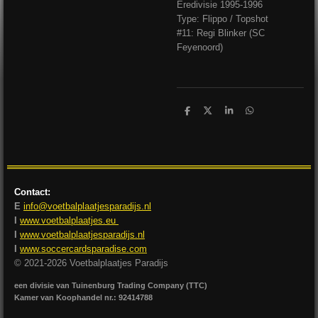
Eredivisie 1995-1996
Type: Flippo / Topshot
#11: Regi Blinker (SC
Feyenoord)
D
D
S
D
e
e
h
e
l
e
a
l
e
l
r
e
n
e
n
Contact:
E
info@voetbalplaatjesparadijs.nl
I
www.voetbalplaatjes.eu
I
www.voetbalplaatjesparadijs.nl
I
www.soccercardsparadise.com
© 2021-2026 Voetbalplaatjes Paradijs
een divisie van Tuinenburg Trading Company (TTC)
Kamer van Koophandel nr.: 92414788