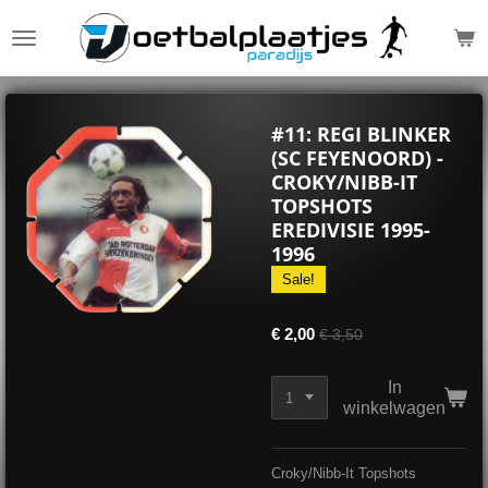
Ga
direct
naar
de
hoofdinhoud
#11: REGI BLINKER
(SC FEYENOORD) -
CROKY/NIBB-IT
TOPSHOTS
EREDIVISIE 1995-
1996
Sale!
€ 2,00
€ 3,50
In
winkelwagen
Croky/Nibb-It Topshots