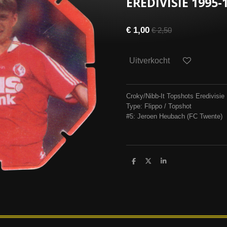
EREDIVISIE 1995-
€ 1,00
€ 2,50
Uitverkocht
Croky/Nibb-It Topshots Eredivisie
Type: Flippo / Topshot
#5: Jeroen Heubach (FC Twente)
D
D
S
e
e
h
l
e
a
e
l
r
n
e