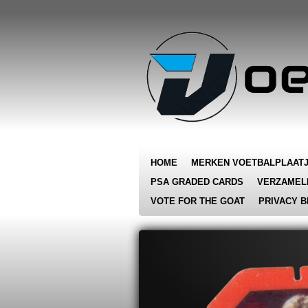
Ga
direct
naar
de
hoofdinhoud
HOME
MERKEN VOETBALPLAAT
PSA GRADED CARDS
VERZAMEL
VOTE FOR THE GOAT
PRIVACY B