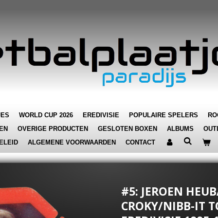
JES
WORLD CUP 2026
EREDIVISIE
POPULAIRE SPELERS
RO
EN
OVERIGE PRODUCTEN
GESLOTEN BOXEN
ALBUMS
OUT
ELEID
ALGEMENE VOORWAARDEN
CONTACT
#5: JEROEN HEUB
CROKY/NIBB-IT 