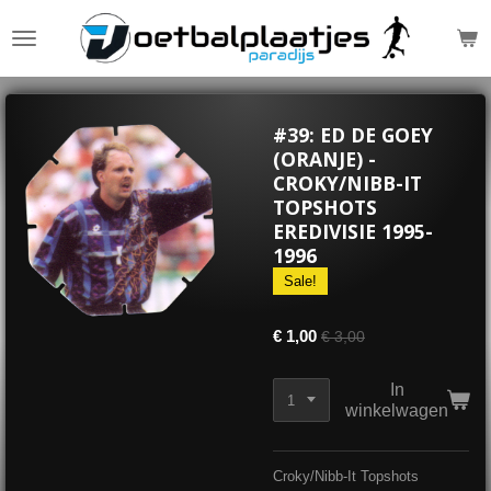
Ga
direct
naar
de
hoofdinhoud
#39: ED DE GOEY
(ORANJE) -
CROKY/NIBB-IT
TOPSHOTS
EREDIVISIE 1995-
1996
Sale!
€ 1,00
€ 3,00
In
winkelwagen
Croky/Nibb-It Topshots