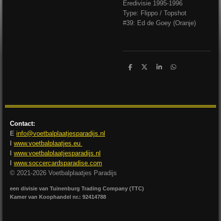
Eredivisie 1995-1996
Type: Flippo / Topshot
#39: Ed de Goey (Oranje)
D
D
S
D
e
e
h
e
l
e
a
l
e
l
r
e
n
e
n
Contact:
E
info@voetbalplaatjesparadijs.nl
I
www.voetbalplaatjes.eu
I
www.voetbalplaatjesparadijs.nl
I
www.soccercardsparadise.com
© 2021-2026 Voetbalplaatjes Paradijs
een divisie van Tuinenburg Trading Company (TTC)
Kamer van Koophandel nr.: 92414788