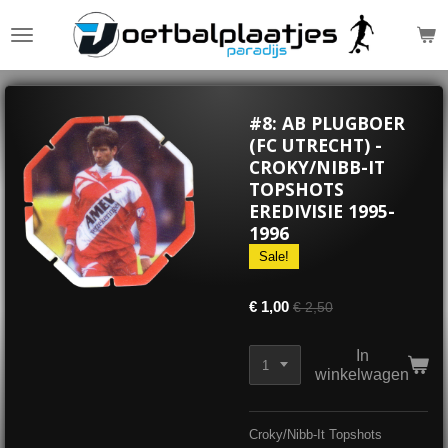
Ga
direct
naar
de
hoofdinhoud
#8: AB PLUGBOER
(FC UTRECHT) -
CROKY/NIBB-IT
TOPSHOTS
EREDIVISIE 1995-
1996
Sale!
€ 1,00
€ 2,50
In
winkelwagen
Croky/Nibb-It Topshots