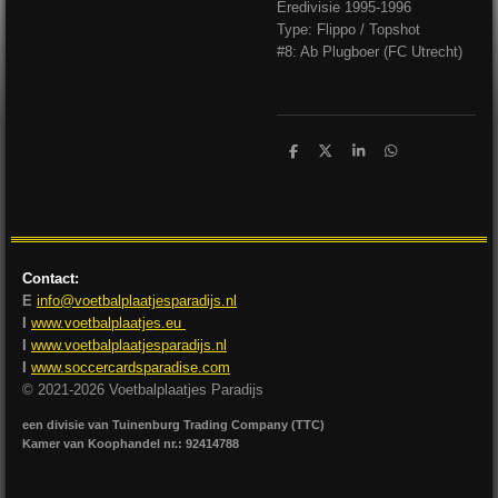
Eredivisie 1995-1996
Type: Flippo / Topshot
#8: Ab Plugboer (FC Utrecht)
D
D
S
D
e
e
h
e
l
e
a
l
e
l
r
e
n
e
n
Contact:
E
info@voetbalplaatjesparadijs.nl
I
www.voetbalplaatjes.eu
I
www.voetbalplaatjesparadijs.nl
I
www.soccercardsparadise.com
© 2021-2026 Voetbalplaatjes Paradijs
een divisie van Tuinenburg Trading Company (TTC)
Kamer van Koophandel nr.: 92414788