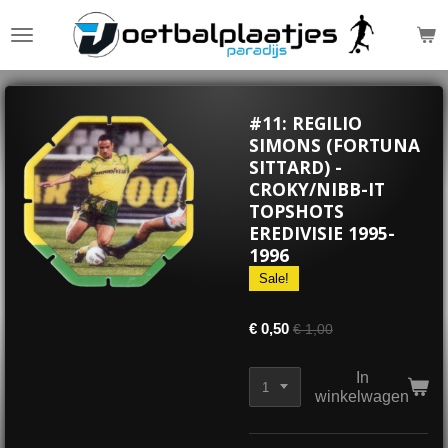
Ga
direct
naar
de
hoofdinhoud
#11: REGILIO
SIMONS (FORTUNA
SITTARD) -
CROKY/NIBB-IT
TOPSHOTS
EREDIVISIE 1995-
1996
Sale!
€ 0,50
€ 1,00
In
winkelwagen