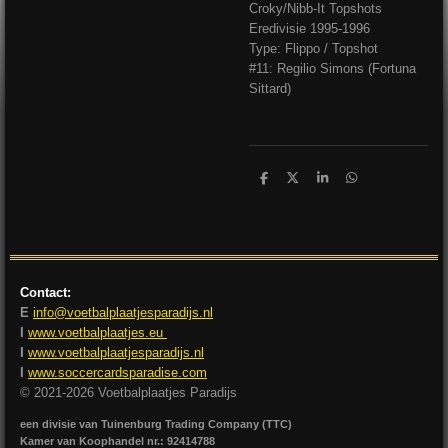
Croky/Nibb-It Topshots
Eredivisie 1995-1996
Type: Flippo / Topshot
#11: Regilio Simons (Fortuna
Sittard)
D
D
S
D
e
e
h
e
l
e
a
l
e
l
r
e
n
e
n
Contact:
E
info@voetbalplaatjesparadijs.nl
I
www.voetbalplaatjes.eu
I
www.voetbalplaatjesparadijs.nl
I
www.soccercardsparadise.com
© 2021-2026 Voetbalplaatjes Paradijs
een divisie van Tuinenburg Trading Company (TTC)
Kamer van Koophandel nr.: 92414788