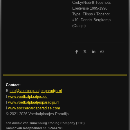
Croky/Nibb-It Topshots
Eredivisie 1995-1996
Type: Flippo / Topshot
#10: Dennis Bergkamp
(Oranje)
D
D
S
D
e
e
h
e
l
e
a
l
e
l
r
e
n
e
n
Contact:
E
info@voetbalplaatjesparadijs.nl
I
www.voetbalplaatjes.eu
I
www.voetbalplaatjesparadijs.nl
I
www.soccercardsparadise.com
© 2021-2026 Voetbalplaatjes Paradijs
een divisie van Tuinenburg Trading Company (TTC)
Kamer van Koophandel nr.: 92414788