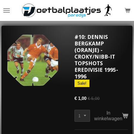
Ga
direct
naar
de
hoofdinhoud
#10: DENNIS
BERGKAMP
(ORANJE) -
CROKY/NIBB-IT
TOPSHOTS
EREDIVISIE 1995-
1996
Sale!
€ 1,00
€ 5,00
In
winkelwagen