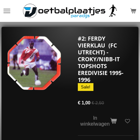
Ga
direct
naar
de
hoofdinhoud
#2: FERDY
VIERKLAU (FC
UTRECHT) -
CROKY/NIBB-IT
TOPSHOTS
EREDIVISIE 1995-
1996
Sale!
€ 1,00
€ 2,50
In
winkelwagen