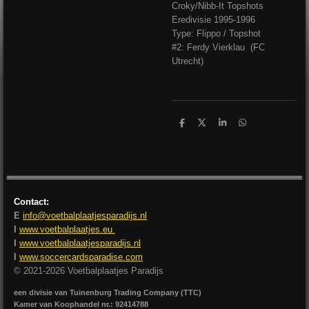
Croky/Nibb-It Topshots
Eredivisie 1995-1996
Type: Flippo / Topshot
#2: Ferdy Vierklau (FC
Utrecht)
D
D
S
D
e
e
h
e
l
e
a
l
e
l
r
e
n
e
n
Contact:
E
info@voetbalplaatjesparadijs.nl
I
www.voetbalplaatjes.eu
I
www.voetbalplaatjesparadijs.nl
I
www.soccercardsparadise.com
© 2021-2026 Voetbalplaatjes Paradijs
een divisie van Tuinenburg Trading Company (TTC)
Kamer van Koophandel nr.: 92414788