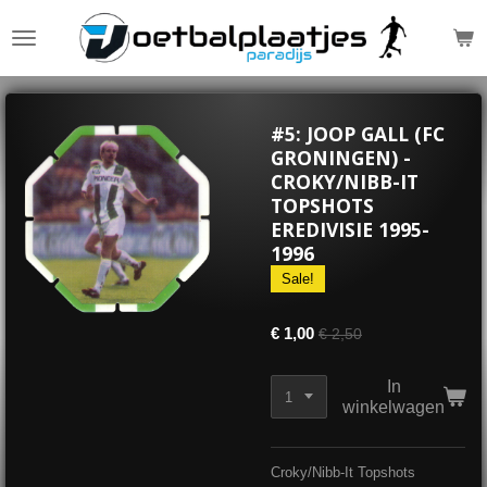
Ga
direct
naar
de
hoofdinhoud
#5: JOOP GALL (FC
GRONINGEN) -
CROKY/NIBB-IT
TOPSHOTS
EREDIVISIE 1995-
1996
Sale!
€ 1,00
€ 2,50
In
winkelwagen
Croky/Nibb-It Topshots