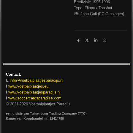
Eredivisie 1995-1996
Type: Flippo / Topshot
#5: Joop Gall (FC Groningen)
D
D
S
D
e
e
h
e
l
e
a
l
e
l
r
e
n
e
n
Contact:
E
info@voetbalplaatjesparadijs.nl
I
www.voetbalplaatjes.eu
I
www.voetbalplaatjesparadijs.nl
I
www.soccercardsparadise.com
© 2021-2026 Voetbalplaatjes Paradijs
een divisie van Tuinenburg Trading Company (TTC)
Kamer van Koophandel nr.: 92414788