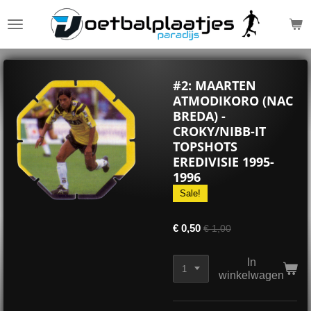
Ga
direct
naar
de
hoofdinhoud
#2: MAARTEN
ATMODIKORO (NAC
BREDA) -
CROKY/NIBB-IT
TOPSHOTS
EREDIVISIE 1995-
1996
Sale!
€ 0,50
€ 1,00
In
winkelwagen