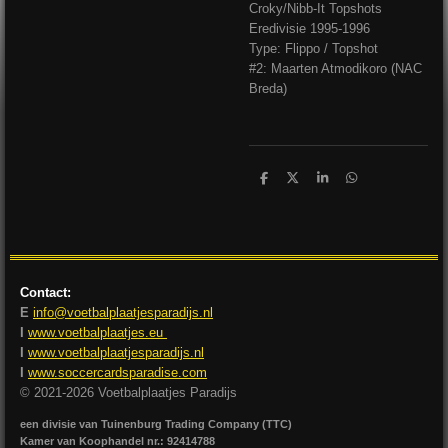
Croky/Nibb-It Topshots
Eredivisie 1995-1996
Type: Flippo / Topshot
#2: Maarten Atmodikoro (NAC
Breda)
D
D
S
D
e
e
h
e
l
e
a
l
e
l
r
e
n
e
n
Contact:
E
info@voetbalplaatjesparadijs.nl
I
www.voetbalplaatjes.eu
I
www.voetbalplaatjesparadijs.nl
I
www.soccercardsparadise.com
© 2021-2026 Voetbalplaatjes Paradijs
een divisie van Tuinenburg Trading Company (TTC)
Kamer van Koophandel nr.: 92414788