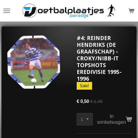
Ga
direct
naar
de
hoofdinhoud
#4: REINDER
HENDRIKS (DE
GRAAFSCHAP) -
CROKY/NIBB-IT
TOPSHOTS
EREDIVISIE 1995-
1996
Sale!
€ 0,50
€ 1,00
In
winkelwagen