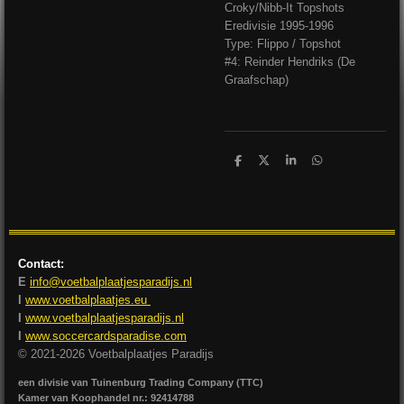
Croky/Nibb-It Topshots
Eredivisie 1995-1996
Type: Flippo / Topshot
#4: Reinder Hendriks (De
Graafschap)
D
D
S
D
e
e
h
e
l
e
a
l
e
l
r
e
n
e
n
Contact:
E
info@voetbalplaatjesparadijs.nl
I
www.voetbalplaatjes.eu
I
www.voetbalplaatjesparadijs.nl
I
www.soccercardsparadise.com
© 2021-2026 Voetbalplaatjes Paradijs
een divisie van Tuinenburg Trading Company (TTC)
Kamer van Koophandel nr.: 92414788