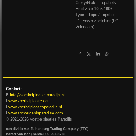
Croky/Nibb-It Topshots
Eredivisie 1995-1996
Type: Flippo / Topshot
#1: Edwin Zoetebier (FC
Volendam)
D
D
S
D
e
e
h
e
l
e
a
l
e
l
r
e
n
e
n
Contact:
E
info@voetbalplaatjesparadijs.nl
I
www.voetbalplaatjes.eu
I
www.voetbalplaatjesparadijs.nl
I
www.soccercardsparadise.com
© 2021-2026 Voetbalplaatjes Paradijs
een divisie van Tuinenburg Trading Company (TTC)
Kamer van Koophandel nr.: 92414788