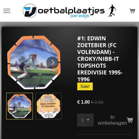
Ga
direct
naar
de
hoofdinhoud
#1: EDWIN
ZOETEBIER (FC
VOLENDAM) -
CROKY/NIBB-IT
TOPSHOTS
EREDIVISIE 1995-
1996
Sale!
€ 1,00
€ 2,50
In
winkelwagen