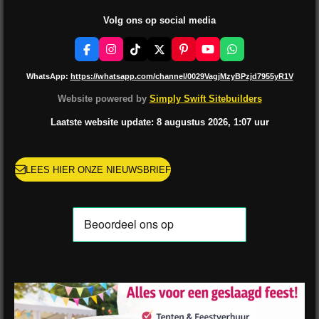
Volg ons op social media
F
I
T
X
P
Y
W
a
n
i
i
o
h
c
s
k
n
u
a
WhatsApp:
https://whatsapp.com/channel/0029VagjMzyBPzjd7955yR1V
e
t
T
t
T
t
b
a
o
e
u
s
Website powered by
Simply Swift Sitebuilders
o
g
k
r
b
A
o
r
e
e
p
Laatste website update: 8 augustus
2026, 1:07
uur
k
a
s
p
m
t
LEES HIER ONZE NIEUWSBRIEF