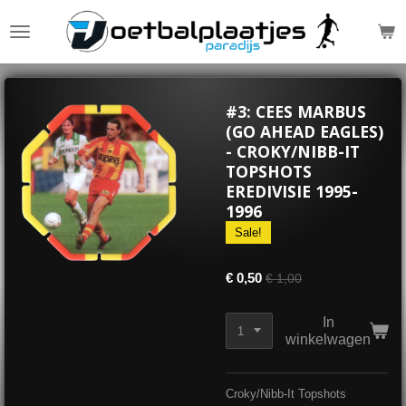
Ga
direct
naar
de
hoofdinhoud
#3: CEES MARBUS
(GO AHEAD EAGLES)
- CROKY/NIBB-IT
TOPSHOTS
EREDIVISIE 1995-
1996
Sale!
€ 0,50
€ 1,00
In
winkelwagen
Croky/Nibb-It Topshots