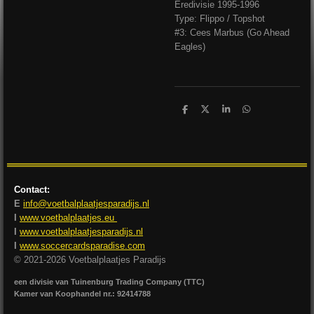
Eredivisie 1995-1996
Type: Flippo / Topshot
#3: Cees Marbus (Go Ahead
Eagles)
D
D
S
D
e
e
h
e
l
e
a
l
e
l
r
e
n
e
n
Contact:
E
info@voetbalplaatjesparadijs.nl
I
www.voetbalplaatjes.eu
I
www.voetbalplaatjesparadijs.nl
I
www.soccercardsparadise.com
© 2021-2026 Voetbalplaatjes Paradijs
een divisie van Tuinenburg Trading Company (TTC)
Kamer van Koophandel nr.: 92414788