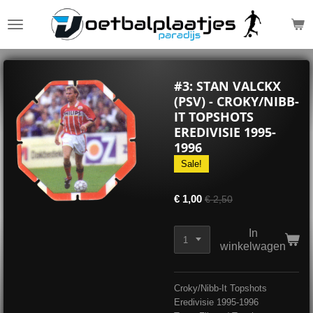
Ga
direct
naar
de
hoofdinhoud
#3: STAN VALCKX
(PSV) - CROKY/NIBB-
IT TOPSHOTS
EREDIVISIE 1995-
1996
Sale!
€ 1,00
€ 2,50
In
winkelwagen
Croky/Nibb-It Topshots
Eredivisie 1995-1996