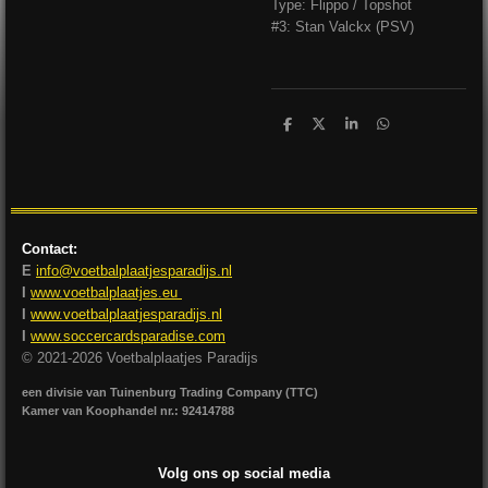
Type: Flippo / Topshot
#3: Stan Valckx (PSV)
D
D
S
D
e
e
h
e
l
e
a
l
e
l
r
e
n
e
n
Contact:
E
info@voetbalplaatjesparadijs.nl
I
www.voetbalplaatjes.eu
I
www.voetbalplaatjesparadijs.nl
I
www.soccercardsparadise.com
© 2021-2026 Voetbalplaatjes Paradijs
een divisie van Tuinenburg Trading Company (TTC)
Kamer van Koophandel nr.: 92414788
Volg ons op social media