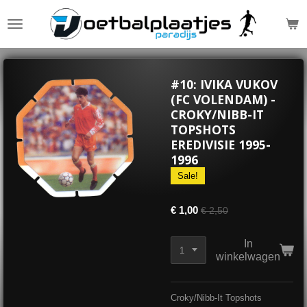
Ga
direct
naar
de
hoofdinhoud
#10: IVIKA VUKOV
(FC VOLENDAM) -
CROKY/NIBB-IT
TOPSHOTS
EREDIVISIE 1995-
1996
Sale!
€ 1,00
€ 2,50
In
winkelwagen
Croky/Nibb-It Topshots