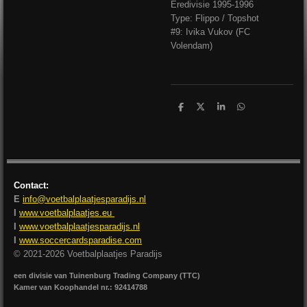
Eredivisie 1995-1996
Type: Flippo / Topshot
#9: Ivika Vukov (FC
Volendam)
D
D
S
D
e
e
h
e
l
e
a
l
e
l
r
e
n
e
n
Contact:
E
info@voetbalplaatjesparadijs.nl
I
www.voetbalplaatjes.eu
I
www.voetbalplaatjesparadijs.nl
I
www.soccercardsparadise.com
© 2021-2026 Voetbalplaatjes Paradijs
een divisie van Tuinenburg Trading Company (TTC)
Kamer van Koophandel nr.: 92414788