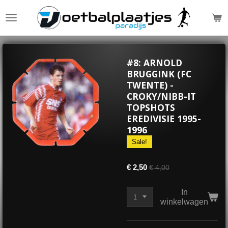
Ga
direct
naar
de
hoofdinhoud
#8: ARNOLD
BRUGGINK (FC
TWENTE) -
CROKY/NIBB-IT
TOPSHOTS
EREDIVISIE 1995-
1996
Sale!
€ 2,50
€ 4,00
In
winkelwagen