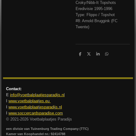
Croky/Nibb-It Topshots
Eredivisie 1995-1996
Type: Flippo / Topshot
#8: Arnold Bruggink (FC
Twente)
D
D
S
D
e
e
h
e
l
e
a
l
e
l
r
e
n
e
n
Contact:
E
info@voetbalplaatjesparadijs.nl
I
www.voetbalplaatjes.eu
I
www.voetbalplaatjesparadijs.nl
I
www.soccercardsparadise.com
© 2021-2026 Voetbalplaatjes Paradijs
een divisie van Tuinenburg Trading Company (TTC)
Kamer van Koophandel nr.: 92414788