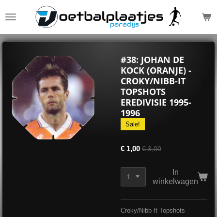
Ga
direct
naar
de
hoofdinhoud
#38: JOHAN DE
KOCK (ORANJE) -
CROKY/NIBB-IT
TOPSHOTS
EREDIVISIE 1995-
1996
Sale!
€ 1,00
€ 3,00
In
winkelwagen
Croky/Nibb-It Topshots