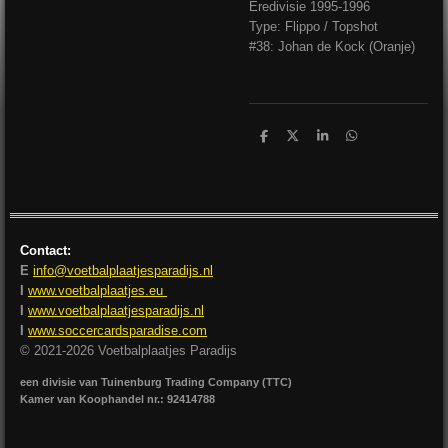
Eredivisie 1995-1996
Type: Flippo / Topshot
#38: Johan de Kock (Oranje)
D
D
S
D
e
e
h
e
l
e
a
l
e
l
r
e
n
e
n
Contact:
E
info@voetbalplaatjesparadijs.nl
I
www.voetbalplaatjes.eu
I
www.voetbalplaatjesparadijs.nl
I
www.soccercardsparadise.com
© 2021-2026 Voetbalplaatjes Paradijs
een divisie van Tuinenburg Trading Company (TTC)
Kamer van Koophandel nr.: 92414788