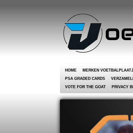
Ga
direct
naar
de
hoofdinhoud
HOME
MERKEN VOETBALPLAAT
PSA GRADED CARDS
VERZAMEL
VOTE FOR THE GOAT
PRIVACY B