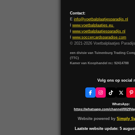
Contact:
E
info@voetbalplaatjesparadijs.nl
I
www.voetbalplaatjes.eu
I
www.voetbalplaatjesparadijs.nl
I
www.soccercardsparadise.com
© 2021-2026 Voetbalplaatjes Paradij
een divisie van Tuinenburg Trading Co
(TTC)
Kamer van Koophandel nr.: 92414788
Volg ons op social
F
I
T
X
P
a
n
i
i
c
s
k
n
WhatsApp:
e
t
T
t
https://whatsapp.com/channel/0029V
b
a
o
e
o
g
k
r
Website powered by
Simply Sw
o
r
e
k
a
s
Laatste website update: 5 augus
m
t