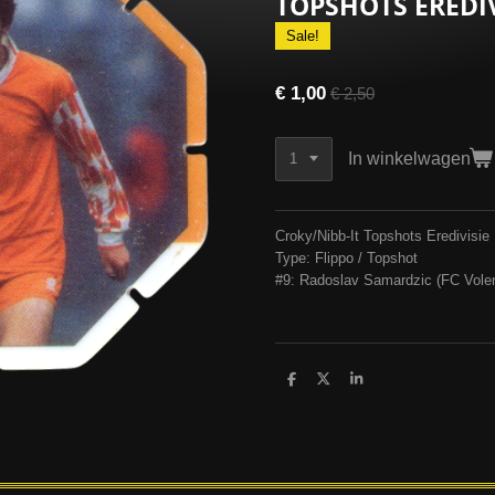
TOPSHOTS EREDIV
Sale!
€ 1,00
€ 2,50
In winkelwagen
Croky/Nibb-It Topshots Eredivisie
Type: Flippo / Topshot
#9: Radoslav Samardzic (FC Vol
D
D
S
e
e
h
l
e
a
e
l
r
n
e