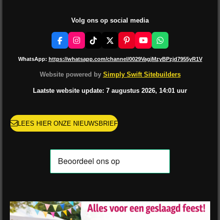
Volg ons op social media
F
I
T
X
P
Y
W
a
n
i
i
o
h
c
s
k
n
u
a
WhatsApp:
https://whatsapp.com/channel/0029VagjMzyBPzjd7955yR1V
e
t
T
t
T
t
b
a
o
e
u
s
Website powered by
Simply Swift Sitebuilders
o
g
k
r
b
A
o
r
e
e
p
Laatste website update: 7 augustus
2026, 14:01
uur
k
a
s
p
m
t
LEES HIER ONZE NIEUWSBRIEF