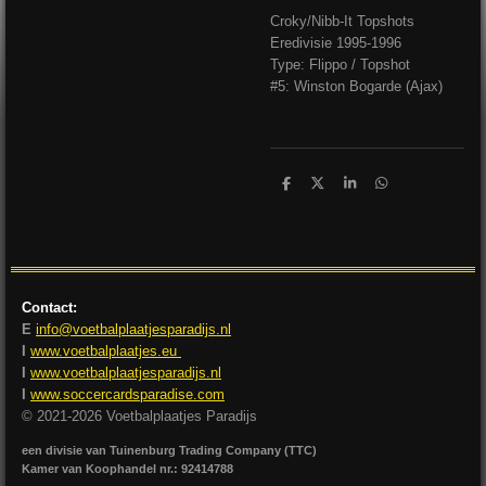
Croky/Nibb-It Topshots
Eredivisie 1995-1996
Type: Flippo / Topshot
#5: Winston Bogarde (Ajax)
D
D
S
D
e
e
h
e
l
e
a
l
e
l
r
e
n
e
n
Contact:
E
info@voetbalplaatjesparadijs.nl
I
www.voetbalplaatjes.eu
I
www.voetbalplaatjesparadijs.nl
I
www.soccercardsparadise.com
© 2021-2026 Voetbalplaatjes Paradijs
een divisie van Tuinenburg Trading Company (TTC)
Kamer van Koophandel nr.: 92414788