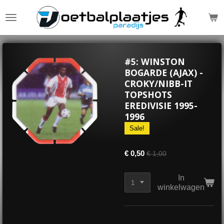
Ga
direct
naar
de
hoofdinhoud
#5: WINSTON
BOGARDE (AJAX) -
CROKY/NIBB-IT
TOPSHOTS
EREDIVISIE 1995-
1996
Sale!
€ 0,50
€ 1,00
In
winkelwagen