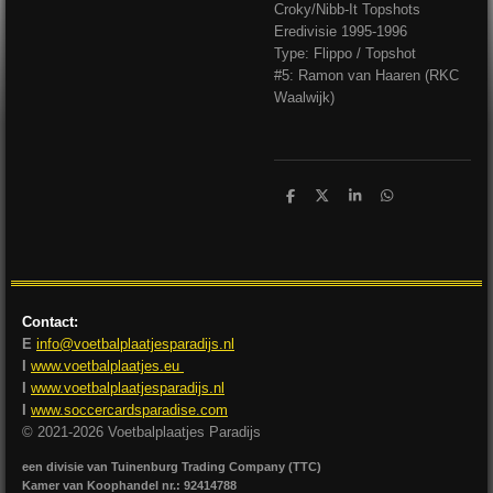
Croky/Nibb-It Topshots
Eredivisie 1995-1996
Type: Flippo / Topshot
#5: Ramon van Haaren (RKC
Waalwijk)
D
D
S
D
e
e
h
e
l
e
a
l
e
l
r
e
n
e
n
Contact:
E
info@voetbalplaatjesparadijs.nl
I
www.voetbalplaatjes.eu
I
www.voetbalplaatjesparadijs.nl
I
www.soccercardsparadise.com
© 2021-2026 Voetbalplaatjes Paradijs
een divisie van Tuinenburg Trading Company (TTC)
Kamer van Koophandel nr.: 92414788