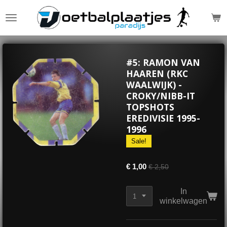
Ga
direct
naar
de
hoofdinhoud
#5: RAMON VAN
HAAREN (RKC
WAALWIJK) -
CROKY/NIBB-IT
TOPSHOTS
EREDIVISIE 1995-
1996
Sale!
€ 1,00
€ 2,50
In
winkelwagen