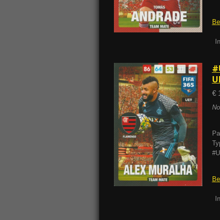
Be
I
#
U
€ 
No
Pa
Ty
#U
Be
I