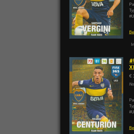
Pa
Ty
#U
Be
I
#
X
€ 
No
Pa
Ty
#U
Be