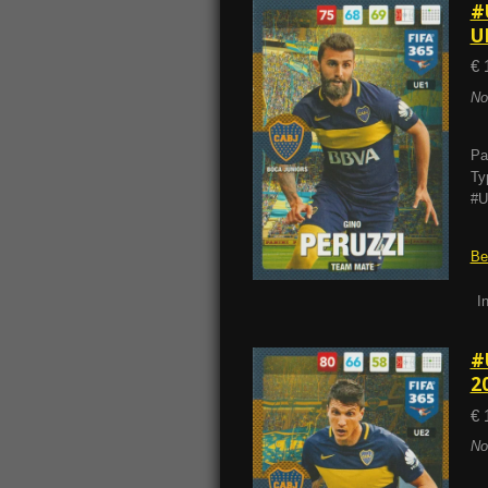
#
U
€ 
No
Pa
Ty
#U
Be
I
#
2
€ 
No