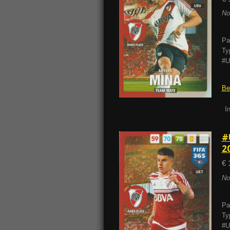
No
Pa
Ty
#U
Be
I
#
2
€ 
No
Pa
Ty
#U