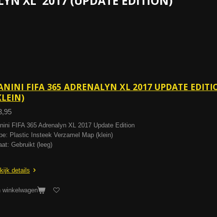
ALYN XL 2017 (UPDATE EDITION)
ANINI FIFA 365 ADRENALYN XL 2017 UPDATE EDIT
KLEIN)
3,95
nini FIFA 365 Adrenalyn XL 2017 Update Edition
pe: Plastic Insteek Verzamel Map (klein)
aat: Gebruikt (leeg)
kijk details
n winkelwagen