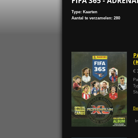
FIFA 365 - ADREN
Type: Kaarten
Aantal te verzamelen: 280
P
(
€ 
Pa
Ty
St
Be
I