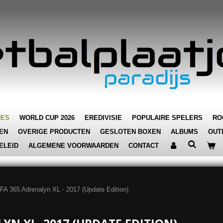
JES
WORLD CUP 2026
EREDIVISIE
POPULAIRE SPELERS
RO
EN
OVERIGE PRODUCTEN
GESLOTEN BOXEN
ALBUMS
OUT
ELEID
ALGEMENE VOORWAARDEN
CONTACT
FA 365 Adrenalyn XL - 2017 (Update Edition)