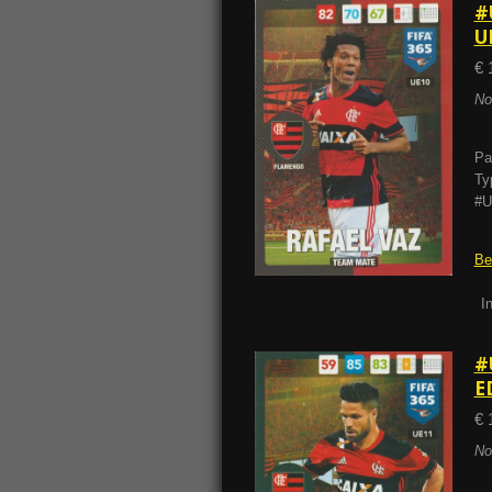
#
U
€ 
No
Pa
Ty
#U
Be
I
#
E
€ 
No