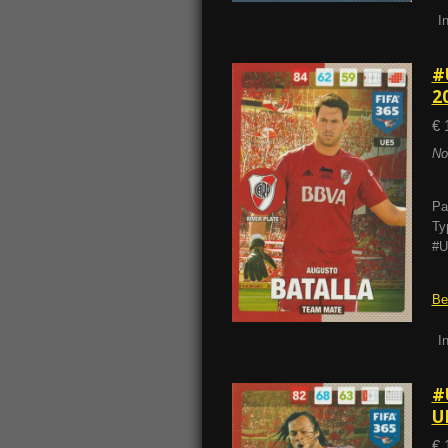
I
#
2
€ 
No
Pa
Ty
#U
Be
I
#
U
€ 