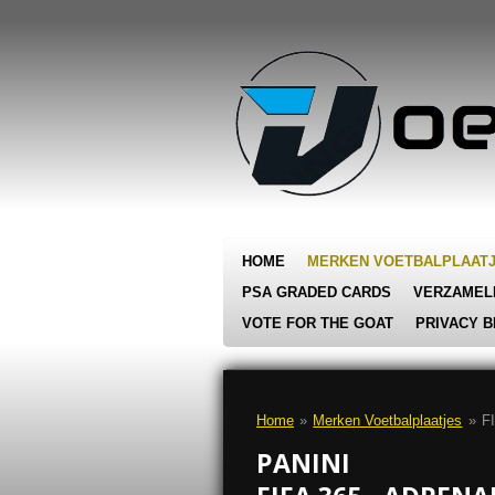
Ga
direct
naar
de
hoofdinhoud
HOME
MERKEN VOETBALPLAAT
PSA GRADED CARDS
VERZAMEL
VOTE FOR THE GOAT
PRIVACY B
Home
»
Merken Voetbalplaatjes
»
FI
PANINI