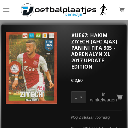
Ga
direct
naar
de
hoofdinhoud
#UE67: HAKIM
ZIYECH (AFC AJAX)
PANINI FIFA 365 -
ADRENALYN XL
2017 UPDATE
EDITION
€ 2,50
In
winkelwagen
Nog 2 stuk(s) voorradig