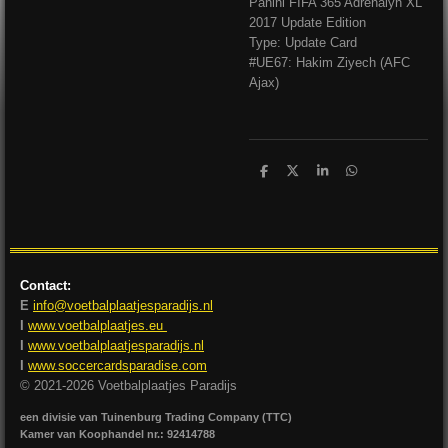
Panini FIFA 365 Adrenalyn XL
2017 Update Edition
Type: Update Card
#UE67: Hakim Ziyech (AFC
Ajax)
D
D
S
D
e
e
h
e
l
e
a
l
e
l
r
e
n
e
n
Contact:
E
info@voetbalplaatjesparadijs.nl
I
www.voetbalplaatjes.eu
I
www.voetbalplaatjesparadijs.nl
I
www.soccercardsparadise.com
© 2021-2026 Voetbalplaatjes Paradijs
een divisie van Tuinenburg Trading Company (TTC)
Kamer van Koophandel nr.: 92414788