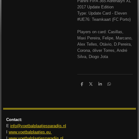
Panini FIFA 365 Adrenalyn XL
2017 Update Edition
Type: Update Card - Eleven
#UE76: Teamkaart (FC Porto)
Players on card: Casillas,
Maxi Pereira, Felipe, Marcano,
Alex Telles, Otávio, D.Pereira,
Corona, öliver Torres, André
Silva, Diogo Jota
D
D
S
D
e
e
h
e
l
e
a
l
e
l
r
e
n
e
n
Contact:
E
info@voetbalplaatjesparadijs.nl
I
www.voetbalplaatjes.eu
I
www.voetbalplaatjesparadijs.nl