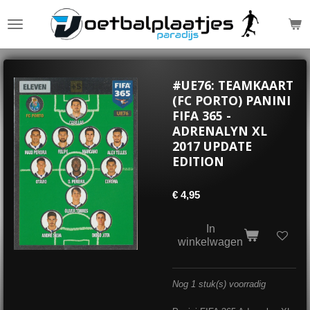
Ga
direct
naar
de
hoofdinhoud
#UE76: TEAMKAART
(FC PORTO) PANINI
FIFA 365 -
ADRENALYN XL
2017 UPDATE
EDITION
€ 4,95
In
winkelwagen
Nog 1 stuk(s) voorradig