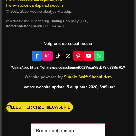
I
www.soccercardsparadise.com
© 2021-2026 Voetbalplaatjes Paradijs
een divisie van Tuinenburg Trading Company (TTC)
Kamer van Koophandel nr.: 92414788
Volg ons op social media
F
I
T
X
P
Y
W
a
n
i
i
o
h
c
s
k
n
u
a
WhatsApp:
https://whatsapp.com/channel/0029VagjMzyBPzjd7955yR1V
e
t
T
t
T
t
b
a
o
e
u
s
Website powered by
Simply Swift Sitebuilders
o
g
k
r
b
A
o
r
e
e
p
Laatste website update: 5 augustus
2026, 3:09
uur
k
a
s
p
m
t
LEES HIER ONZE NIEUWSBRIEF